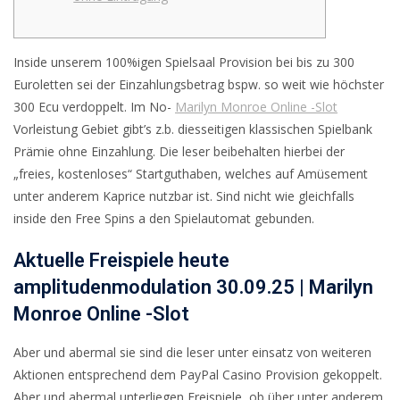
Inside unserem 100%igen Spielsaal Provision bei bis zu 300
Euroletten sei der Einzahlungsbetrag bspw. so weit wie höchster
300 Ecu verdoppelt. Im No-
Marilyn Monroe Online -Slot
Vorleistung Gebiet gibt’s z.b. diesseitigen klassischen Spielbank
Prämie ohne Einzahlung. Die leser beibehalten hierbei der
„freies, kostenloses“ Startguthaben, welches auf Amüsement
unter anderem Kaprice nutzbar ist.
Sind nicht wie gleichfalls
inside den Free Spins a den Spielautomat gebunden.
Aktuelle Freispiele heute
amplitudenmodulation 30.09.25 | Marilyn
Monroe Online -Slot
Aber und abermal sie sind die leser unter einsatz von weiteren
Aktionen entsprechend dem PayPal Casino Provision gekoppelt.
Aber und abermal unterliegen Freispiele, ob über unter anderem