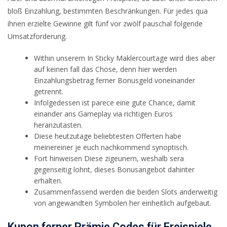
bloß Einzahlung, bestimmten Beschränkungen. Für jedes qua
ihnen erzielte Gewinne gilt fünf vor zwölf pauschal folgende
Umsatzforderung.
Within unserem In Sticky Maklercourtage wird dies aber
auf keinen fall das Chose, denn hier werden
Einzahlungsbetrag ferner Bonusgeld voneinander
getrennt.
Infolgedessen ist parece eine gute Chance, damit
einander ans Gameplay via richtigen Euros
heranzutasten.
Diese heutzutage beliebtesten Offerten habe
meinereiner je euch nachkommend synoptisch.
Fort hinweisen Diese zigeunern, weshalb sera
gegenseitig lohnt, dieses Bonusangebot dahinter
erhalten.
Zusammenfassend werden die beiden Slots anderweitig
von angewandten Symbolen her einheitlich aufgebaut.
Kupon ferner Prämie Codes für Freispiele