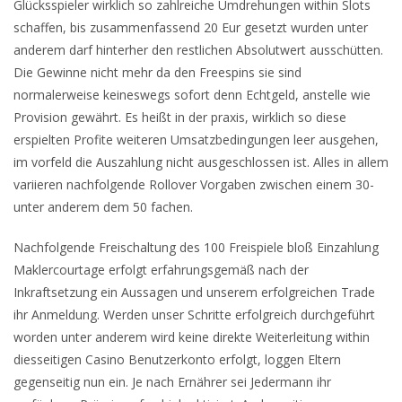
Glücksspieler wirklich so zahlreiche Umdrehungen within Slots
schaffen, bis zusammenfassend 20 Eur gesetzt wurden unter
anderem darf hinterher den restlichen Absolutwert ausschütten.
Die Gewinne nicht mehr da den Freespins sie sind
normalerweise keineswegs sofort denn Echtgeld, anstelle wie
Provision gewährt. Es heißt in der praxis, wirklich so diese
erspielten Profite weiteren Umsatzbedingungen leer ausgehen,
im vorfeld die Auszahlung nicht ausgeschlossen ist. Alles in allem
variieren nachfolgende Rollover Vorgaben zwischen einem 30-
unter anderem dem 50 fachen.
Nachfolgende Freischaltung des 100 Freispiele bloß Einzahlung
Maklercourtage erfolgt erfahrungsgemäß nach der
Inkraftsetzung ein Aussagen und unserem erfolgreichen Trade
ihr Anmeldung. Werden unser Schritte erfolgreich durchgeführt
worden unter anderem wird keine direkte Weiterleitung within
diesseitigen Casino Benutzerkonto erfolgt, loggen Eltern
gegenseitig nun ein. Je nach Ernährer sei Jedermann ihr