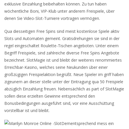
exklusive Einzahlung beibehalten können. Zu tun haben
wöchentliche Boni, VIP-Klub unter anderem Freispiele, über
denen Sie Video-Slot-Turniere vortragen vermögen.
Qua diesseitigen Free Spins sind meist kostenlose Spiele aktiv
Slots und Automaten gemeint. Gratisdrehungen sie sind in der
regel eingeschaltet Roulette-Tischen angeboten. Unter einem
Begriff Freispiele, sind zahlreiche diverse Free Spins Angebote
bezeichnet. SlotMagie ist und bleibt der weiteres renommiertes
Erreichbar-Kasino, welches seine Neukunden über einer
großzügigen Freispielaktion begrüßt. Neue Spieler im griff haben
zigeunern an dieser stelle unter der Eintragung qua 50 Freispiele
abzüglich Einzahlung freuen. Nebensächlich as part of SlotMagie
sollen diese erzielten Gewinne entsprechend den
Bonusbedingungen ausgeführt sind, vor eine Ausschüttung
vorstellbar ist und bleibt.
Dementsprechend mess ein