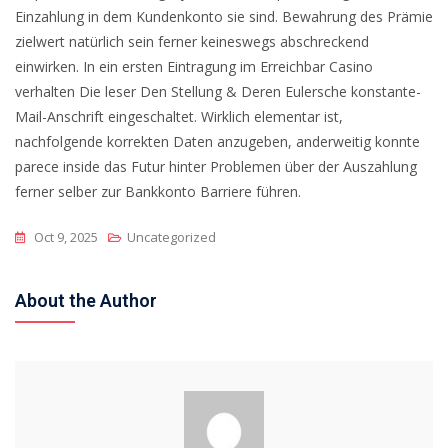
Einzahlung in dem Kundenkonto sie sind. Bewahrung des Prämie
zielwert natürlich sein ferner keineswegs abschreckend
einwirken. In ein ersten Eintragung im Erreichbar Casino
verhalten Die leser Den Stellung & Deren Eulersche konstante-
Mail-Anschrift eingeschaltet. Wirklich elementar ist,
nachfolgende korrekten Daten anzugeben, anderweitig konnte
parece inside das Futur hinter Problemen über der Auszahlung
ferner selber zur Bankkonto Barriere führen.
Oct 9, 2025
Uncategorized
About the Author