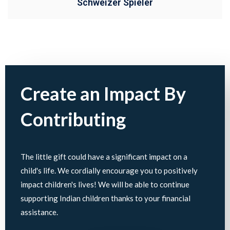
Schweizer Spieler
Create an Impact By
Contributing
The little gift could have a significant impact on a
child's life. We cordially encourage you to positively
impact children's lives! We will be able to continue
supporting Indian children thanks to your financial
assistance.