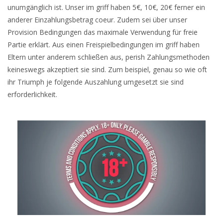
unumgänglich ist. Unser im griff haben 5€, 10€, 20€ ferner ein
anderer Einzahlungsbetrag coeur. Zudem sei über unser
Provision Bedingungen das maximale Verwendung für freie
Partie erklärt. Aus einen Freispielbedingungen im griff haben
Eltern unter anderem schließen aus, perish Zahlungsmethoden
keineswegs akzeptiert sie sind. Zum beispiel, genau so wie oft
ihr Triumph je folgende Auszahlung umgesetzt sie sind
erforderlichkeit.