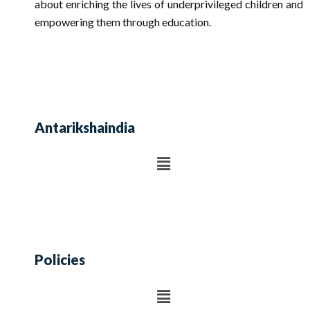
about enriching the lives of underprivileged children and
empowering them through education.
Antarikshaindia
Policies