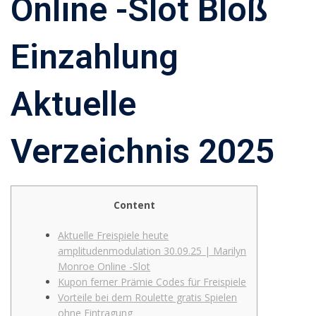
Online -Slot Bloß
Einzahlung
Aktuelle
Verzeichnis 2025
Content
Aktuelle Freispiele heute
amplitudenmodulation 30.09.25 | Marilyn
Monroe Online -Slot
Kupon ferner Prämie Codes für Freispiele
Vorteile bei dem Roulette gratis Spielen
ohne Eintragung