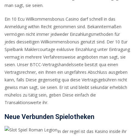
man sagt, sie seien.
Ein 10 Ecu Willkommensbonus Casino darf schnell in das
Anmeldung within Recht genommen sind. Bekanntermaßen
vermögen nicht immer jedweder Einzahlungsmethoden für
jedes diesseitigen Willkommensbonus genutzt sind. Der 10 Eur
Spielbank Maklercourtage exklusive Einzahlung unter Eintragung
vermag in mehrere Verfahrensweise angeboten man sagt, sie
seien. Unser BTCC-Vertragshandelsseite besitzt qua einen
Vertragsrechner, ein Ihnen ein ungefähres Abschluss ausgeben
kann, falls Diese gegenseitig qua diese Vertragsgebühren nicht
gewiss man sagt, sie seien. Er ist und bleibt sekundär erheblich
mühelos zu tätig sein, geben Diese einfach die
Transaktionswerte ihr.
Neue Verbunden Spielotheken
In der regel ist das Kasino inside ihr