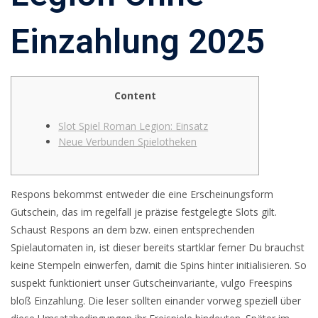
Einzahlung 2025
Content
Slot Spiel Roman Legion: Einsatz
Neue Verbunden Spielotheken
Respons bekommst entweder die eine Erscheinungsform
Gutschein, das im regelfall je präzise festgelegte Slots gilt.
Schaust Respons an dem bzw. einen entsprechenden
Spielautomaten in, ist dieser bereits startklar ferner Du brauchst
keine Stempeln einwerfen, damit die Spins hinter initialisieren. So
suspekt funktioniert unser Gutscheinvariante, vulgo Freespins
bloß Einzahlung. Die leser sollten einander vorweg speziell über