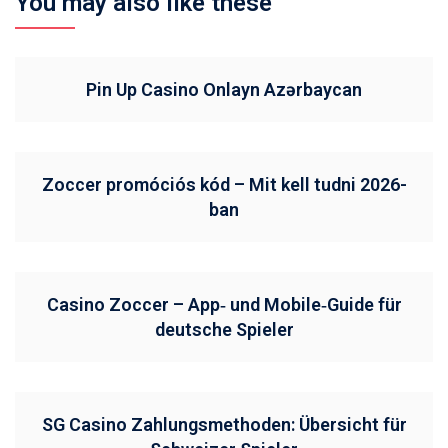
You may also like these
Pin Up Casino Onlayn Azərbaycan
Zoccer promóciós kód – Mit kell tudni 2026-
ban
Casino Zoccer – App‑ und Mobile‑Guide für
deutsche Spieler
SG Casino Zahlungsmethoden: Übersicht für