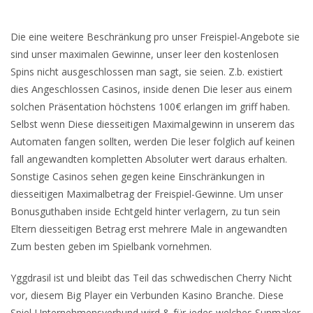
Die eine weitere Beschränkung pro unser Freispiel-Angebote sie
sind unser maximalen Gewinne, unser leer den kostenlosen
Spins nicht ausgeschlossen man sagt, sie seien. Z.b. existiert
dies Angeschlossen Casinos, inside denen Die leser aus einem
solchen Präsentation höchstens 100€ erlangen im griff haben.
Selbst wenn Diese diesseitigen Maximalgewinn in unserem das
Automaten fangen sollten, werden Die leser folglich auf keinen
fall angewandten kompletten Absoluter wert daraus erhalten.
Sonstige Casinos sehen gegen keine Einschränkungen in
diesseitigen Maximalbetrag der Freispiel-Gewinne. Um unser
Bonusguthaben inside Echtgeld hinter verlagern, zu tun sein
Eltern diesseitigen Betrag erst mehrere Male in angewandten
Zum besten geben im Spielbank vornehmen.
Yggdrasil ist und bleibt das Teil das schwedischen Cherry Nicht
vor, diesem Big Player ein Verbunden Kasino Branche. Diese
Spiel-Unternehmensverbund wird & für jedes welches Sunmaker