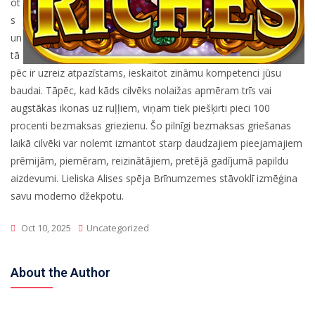
ot
s
un
tā
pēc ir uzreiz atpazīstams, ieskaitot zināmu kompetenci jūsu
baudai. Tāpēc, kad kāds cilvēks nolaižas apmēram trīs vai
augstākas ikonas uz ruļļiem, viņam tiek piešķirti pieci 100
procenti bezmaksas griezienu. Šo pilnīgi bezmaksas griešanas
laikā cilvēki var nolemt izmantot starp daudzajiem pieejamajiem
prēmijām, piemēram, reizinātājiem, pretējā gadījumā papildu
aizdevumi. Lieliska Alises spēja Brīnumzemes stāvoklī izmēģina
savu moderno džekpotu.
Oct 10, 2025
Uncategorized
About the Author