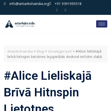
info@antarikshaindia.org
+91 9391995518
>
>
>
#Alice lieliskajā
Antarikshaindia
Blog
Uncategorized
brīvā hitnspin lietotnes lejupielāde Android ierīcēm dabā
#Alice Lieliskajā
Brīvā Hitnspin
Lietotnes