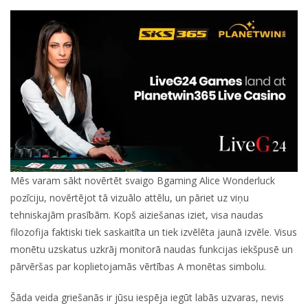
Mēs varam sākt novērtēt svaigo Bgaming Alice Wonderluck
pozīciju, novērtējot tā vizuālo attēlu, un pāriet uz viņu
tehniskajām prasībām. Kopš aiziešanas iziet, visa naudas
filozofija faktiski tiek saskaitīta un tiek izvēlēta jaunā izvēle. Visus
monētu uzskatus uzkrāj monitorā naudas funkcijas iekšpusē un
pārvēršas par koplietojamās vērtības A monētas simbolu.
Šāda veida griešanās ir jūsu iespēja iegūt labās uzvaras, nevis