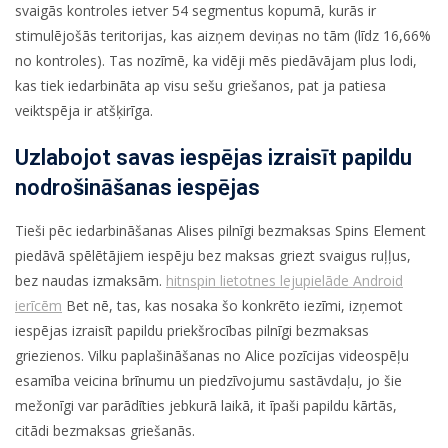
svaigās kontroles ietver 54 segmentus kopumā, kurās ir
stimulējošās teritorijas, kas aizņem deviņas no tām (līdz 16,66%
no kontroles). Tas nozīmē, ka vidēji mēs piedāvājam plus lodi,
kas tiek iedarbināta ap visu sešu griešanos, pat ja patiesa
veiktspēja ir atšķirīga.
Uzlabojot savas iespējas izraisīt papildu
nodrošināšanas iespējas
Tieši pēc iedarbināšanas Alises pilnīgi bezmaksas Spins Element
piedāvā spēlētājiem iespēju bez maksas griezt svaigus ruļļus,
bez naudas izmaksām.
hitnspin lietotnes lejupielāde Android
ierīcēm
Bet nē, tas, kas nosaka šo konkrēto iezīmi, izņemot
iespējas izraisīt papildu priekšrocības pilnīgi bezmaksas
griezienos. Vilku paplašināšanas no Alice pozīcijas videospēļu
esamība veicina brīnumu un piedzīvojumu sastāvdaļu, jo šie
mežonīgi var parādīties jebkurā laikā, it īpaši papildu kārtās,
citādi bezmaksas griešanās.