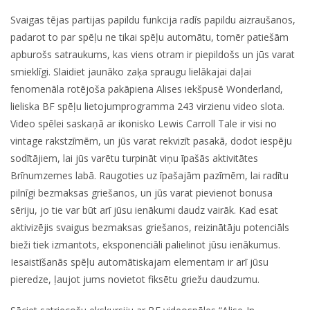
Svaigas tējas partijas papildu funkcija radīs papildu aizraušanos,
padarot to par spēļu ne tikai spēļu automātu, tomēr patiešām
apburošs satraukums, kas viens otram ir piepildošs un jūs varat
smieklīgi. Slaidiet jaunāko zaķa spraugu lielākajai daļai
fenomenāla rotējoša pakāpiena Alises iekšpusē Wonderland,
lieliska BF spēļu lietojumprogramma 243 virzienu video slota.
Video spēlei saskaņā ar ikonisko Lewis Carroll Tale ir visi no
vintage rakstzīmēm, un jūs varat rekvizīt pasakā, dodot iespēju
sodītājiem, lai jūs varētu turpināt viņu īpašās aktivitātes
Brīnumzemes labā. Raugoties uz īpašajām pazīmēm, lai radītu
pilnīgi bezmaksas griešanos, un jūs varat pievienot bonusa
sēriju, jo tie var būt arī jūsu ienākumi daudz vairāk. Kad esat
aktivizējis svaigus bezmaksas griešanos, reizinātāju potenciāls
bieži tiek izmantots, eksponenciāli palielinot jūsu ienākumus.
Iesaistīšanās spēļu automātiskajam elementam ir arī jūsu
pieredze, ļaujot jums novietot fiksētu griežu daudzumu.