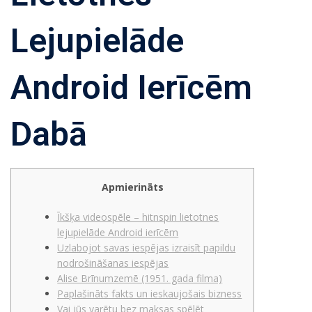
Lejupielāde
Android Ierīcēm
Dabā
Apmierināts
Īkšķa videospēle – hitnspin lietotnes
lejupielāde Android ierīcēm
Uzlabojot savas iespējas izraisīt papildu
nodrošināšanas iespējas
Alise Brīnumzemē (1951. gada filma)
Paplašināts fakts un ieskaujošais bizness
Vai jūs varētu bez maksas spēlēt