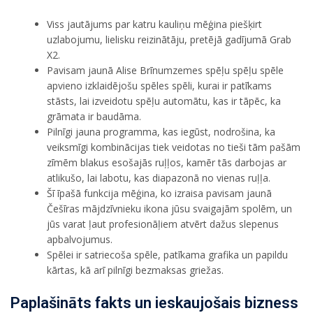
Viss jautājums par katru kauliņu mēģina piešķirt
uzlabojumu, lielisku reizinātāju, pretējā gadījumā Grab
X2.
Pavisam jaunā Alise Brīnumzemes spēļu spēļu spēle
apvieno izklaidējošu spēles spēli, kurai ir patīkams
stāsts, lai izveidotu spēļu automātu, kas ir tāpēc, ka
grāmata ir baudāma.
Pilnīgi jauna programma, kas iegūst, nodrošina, ka
veiksmīgi kombinācijas tiek veidotas no tieši tām pašām
zīmēm blakus esošajās ruļļos, ​​kamēr tās darbojas ar
atlikušo, lai labotu, kas diapazonā no vienas ruļļa.
Šī īpašā funkcija mēģina, ko izraisa pavisam jaunā
Češīras mājdzīvnieku ikona jūsu svaigajām spolēm, un
jūs varat ļaut profesionāļiem atvērt dažus slepenus
apbalvojumus.
Spēlei ir satriecoša spēle, patīkama grafika un papildu
kārtas, kā arī pilnīgi bezmaksas griežas.
Paplašināts fakts un ieskaujošais bizness