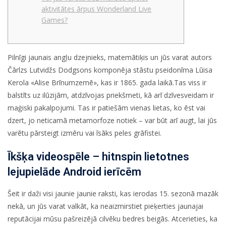
aktivitātes ārpus Wonderland Live
Games?
Pilnīgi jaunais angļu dzejnieks, matemātiķis un jūs varat autors
Čārlzs Lutvidžs Dodgsons komponēja stāstu pseidonīma Lūisa
Kerola «Alise Brīnumzemē», kas ir 1865. gada laikā.Tas viss ir
balstīts uz ilūzijām, atdzīvojas priekšmeti, kā arī dzīvesveidam ir
maģiski pakalpojumi.
Tas ir patiešām vienas lietas, ko ēst vai
dzert, jo neticamā metamorfoze notiek – var būt arī augt, lai jūs
varētu pārsteigt izmēru vai īsāks peles grāfistei.
Īkšķa videospēle – hitnspin lietotnes
lejupielāde Android ierīcēm
Šeit ir daži visi jaunie jaunie raksti, kas ierodas 15. sezonā mazāk
nekā, un jūs varat valkāt, ka neaizmirstiet pieķerties jaunajai
reputācijai mūsu pašreizējā cilvēku bedres beigās. Atcerieties, ka