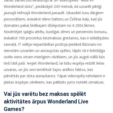
Sāciet satriecošu ekskursiju ar BF videospēles “Alise-In-
Wonderland slots”, piedāvājot 243 metodi, kā uzvarēt pilnīgi
jaunajā intīmajā Wonderland pasaulē. Izbaudiet tuvu dārgiem
personāžiem, ieskaitot nikno hatteru un Češīras kaķi, kad jūs
dzenaties pakaļ lielākajam džekpotam no 6 250x likmes.
Novērtējiet spilgtu attēlu, kustīgas zīmes un pievienoto bonusu,
ieskaitot 100 procentus bezmaksas griešanos, kas ir ielādējušies
savvaļā. IT vidēja nepastāvības pozīcija piedāvā līdzsvaru no
vienotām uzvarām un aizraujošas spēles, tāpēc tā ir brīnišķīga
izvēle viens otram mierīgiem cilvēkiem, un jūs augsti rullīši būs
tieši tādi paši. Ieejiet Wonderland, lai būtu iespēja redzēt lielas
uzvaras, un jūs sevi iemērksit šajos antīkos faktos, kas
pārvērtās par slota aizraušanos. Tāpat videospēļu tehniķiem ir
plašas iespējas cilvēkiem, kas palīdzēs jums noteikt izmaksas.
Vai jūs varētu bez maksas spēlēt
aktivitātes ārpus Wonderland Live
Games?