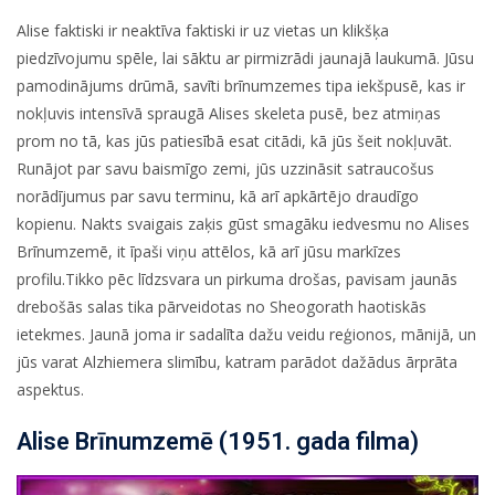
Alise faktiski ir neaktīva faktiski ir uz vietas un klikšķa
piedzīvojumu spēle, lai sāktu ar pirmizrādi jaunajā laukumā. Jūsu
pamodinājums drūmā, savīti brīnumzemes tipa iekšpusē, kas ir
nokļuvis intensīvā spraugā Alises skeleta pusē, bez atmiņas
prom no tā, kas jūs patiesībā esat citādi, kā jūs šeit nokļuvāt.
Runājot par savu baismīgo zemi, jūs uzzināsit satraucošus
norādījumus par savu terminu, kā arī apkārtējo draudīgo
kopienu. Nakts svaigais zaķis gūst smagāku iedvesmu no Alises
Brīnumzemē, it īpaši viņu attēlos, kā arī jūsu markīzes
profilu.Tikko pēc līdzsvara un pirkuma drošas, pavisam jaunās
drebošās salas tika pārveidotas no Sheogorath haotiskās
ietekmes. Jaunā joma ir sadalīta dažu veidu reģionos, mānijā, un
jūs varat Alzhiemera slimību, katram parādot dažādus ārprāta
aspektus.
Alise Brīnumzemē (1951. gada filma)