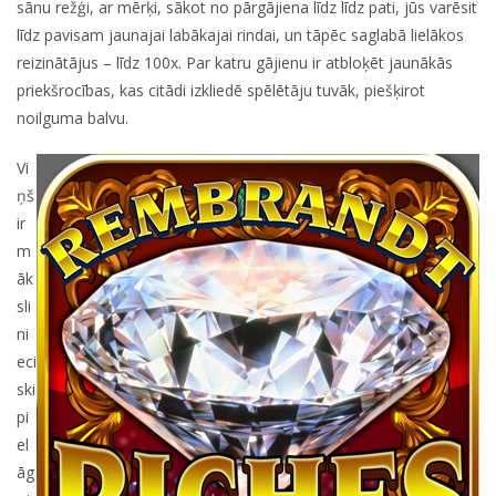
sānu režģi, ar mērķi, sākot no pārgājiena līdz līdz pati, jūs varēsit
līdz pavisam jaunajai labākajai rindai, un tāpēc saglabā lielākos
reizinātājus – līdz 100x. Par katru gājienu ir atbloķēt jaunākās
priekšrocības, kas citādi izkliedē spēlētāju tuvāk, piešķirot
noilguma balvu.
Vi
ņš
ir
m
āk
sli
ni
eci
ski
pi
el
āg