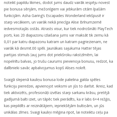
noteikt papildu likmes, dodot jums daudz vairāk iespēju novest
pie bonusa sērijām, mežonīgiem vai jebkurām citām īpašām
funkcijām. Asha Garing’s Escapades Wonderland iekšpusē ir
starp vecākiem, un vairāk nekā priecīga Alise Brīnumzemē
iedvesmotajās ostās. Atrasts visur, kur tiek nodrošināti PlayTech
porti, kas 20 diapazonu izlaišana jums var maksāt tik zemu kā
0,01 par katru diapazonu katram un katram pagriezienam, ne
vairāk kā desmit.00 spēli. Jaunākais sajukuma Hatter tējas
partijas stimuls ļauj jums dot priekšroku rakstzīmēm, lai
nopelnītu balvas, jo trušu caurums pievienoja bonusu, redzot, ka
dalībnieki savāc apbalvojumus kopš Alises nokrīt.
Svaigā slepenā kauliņu bonusa lode palielina galda spēles
funkciju pieredzei, apvienojot veiksmi un jūs to darīsit. Ikreiz, kad
tiek aktivizēts, profesionāļi izvēlas starp sarkanu krāsu, pretējā
gadījumā balti iziet, un tāpēc tiek pierādīts, ka ir labs 6×4 režģis,
kas piepildīts ar reizinātājiem, iepriekšējām bultiņām, un jūs
unikālas zīmes. Svaigi kauliņi mēģina ripot, lai noteiktu ceļu pa