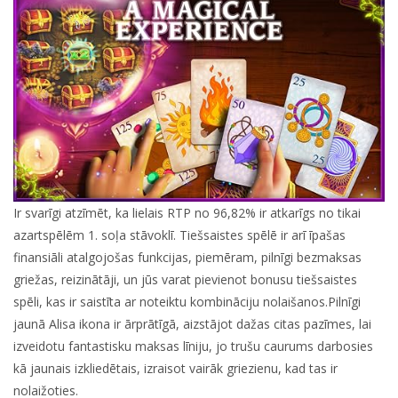
Ir svarīgi atzīmēt, ka lielais RTP no 96,82% ir atkarīgs no tikai
azartspēlēm 1. soļa stāvoklī. Tiešsaistes spēlē ir arī īpašas
finansiāli atalgojošas funkcijas, piemēram, pilnīgi bezmaksas
griežas, reizinātāji, un jūs varat pievienot bonusu tiešsaistes
spēli, kas ir saistīta ar noteiktu kombināciju nolaišanos.Pilnīgi
jaunā Alisa ikona ir ārprātīgā, aizstājot dažas citas pazīmes, lai
izveidotu fantastisku maksas līniju, jo trušu caurums darbosies
kā jaunais izkliedētais, izraisot vairāk griezienu, kad tas ir
nolaižoties.