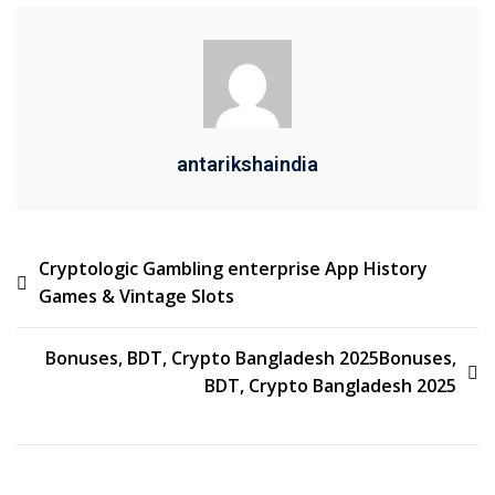
antarikshaindia
Cryptologic Gambling enterprise App History
Games & Vintage Slots
Bonuses, BDT, Crypto Bangladesh 2025Bonuses,
BDT, Crypto Bangladesh 2025