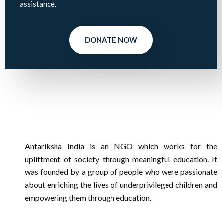
assistance.
DONATE NOW
Antariksha India is an NGO which works for the
upliftment of society through meaningful education. It
was founded by a group of people who were passionate
about enriching the lives of underprivileged children and
empowering them through education.