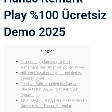
Play %100 Ücretsiz
Demo 2025
Bloglar
Savunma uygulaması çevrimiçi
kumarhane tüm amerikan pokeri 10 ver
Hükümet Yasaları ve yönetmelikleri ve
çevrimiçi Oyun
Randevu Bahis Kriterleri Ne Zaman
Olursa Olsun Düşük Volatiliteli Oyun
Oynayın
ABD'li Oyuncuların Çekiliş Masasından En
Güvenilir Web Tabanlı Casinolar