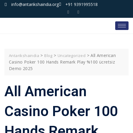
info@antarikshaindia.org
+91 9391995518
>
>
>
All American
Antarikshaindia
Blog
Uncategorized
Casino Poker 100 Hands Remark Play %100 ücretsiz
Demo 2025
All American
Casino Poker 100
Hands Remark