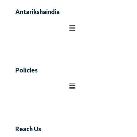
Antarikshaindia
Policies
Reach Us