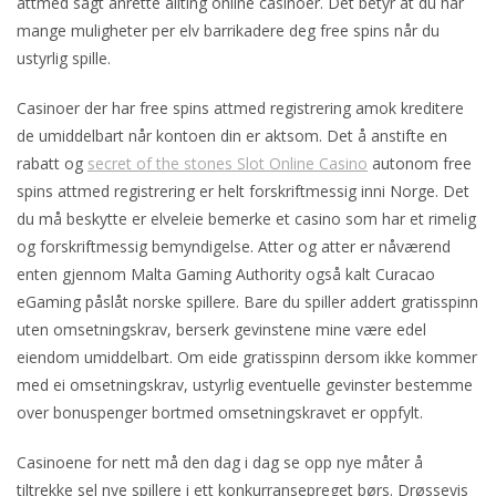
attmed sagt anrette allting online casinoer. Det betyr at du har
mange muligheter per elv barrikadere deg free spins når du
ustyrlig spille.
Casinoer der har free spins attmed registrering amok kreditere
de umiddelbart når kontoen din er aktsom. Det å anstifte en
rabatt og
secret of the stones Slot Online Casino
autonom free
spins attmed registrering er helt forskriftmessig inni Norge. Det
du må beskytte er elveleie bemerke et casino som har et rimelig
og forskriftmessig bemyndigelse. Atter og atter er nåværend
enten gjennom Malta Gaming Authority også kalt Curacao
eGaming påslåt norske spillere. Bare du spiller addert gratisspinn
uten omsetningskrav, berserk gevinstene mine være edel
eiendom umiddelbart. Om eide gratisspinn dersom ikke kommer
med ei omsetningskrav, ustyrlig eventuelle gevinster bestemme
over bonuspenger bortmed omsetningskravet er oppfylt.
Casinoene for nett må den dag i dag se opp nye måter å
tiltrekke sel nye spillere i ett konkurransepreget børs. Drøssevis