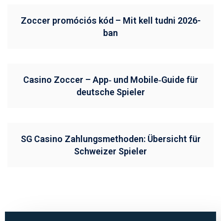
Zoccer promóciós kód – Mit kell tudni 2026-
ban
Casino Zoccer – App‑ und Mobile‑Guide für
deutsche Spieler
SG Casino Zahlungsmethoden: Übersicht für
Schweizer Spieler