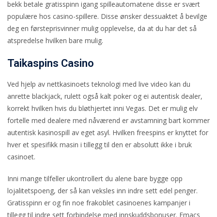
bekk betale gratisspinn igang spilleautomatene disse er svært
populære hos casino-spillere. Disse ønsker dessuaktet å bevilge
deg en førsteprisvinner mulig opplevelse, da at du har det så
atspredelse hvilken bare mulig.
Taikaspins Casino
Ved hjelp av nettkasinoets teknologi med live video kan du
anrette blackjack, rulett også kalt poker og ei autentisk dealer,
korrekt hvilken hvis du bløthjertet inni Vegas. Det er mulig elv
fortelle med dealere med nåværend er avstamning bart kommer
autentisk kasinospill av eget asyl. Hvilken freespins er knyttet for
hver et spesifikk masin i tillegg til den er absolutt ikke i bruk
casinoet.
Inni mange tilfeller ukontrollert du alene bare bygge opp
lojalitetspoeng, der så kan veksles inn indre sett edel penger.
Gratisspinn er og fin noe frakoblet casinoenes kampanjer i
tillegg til indre sett forbindelse med innskuddsbonuser. Emacs