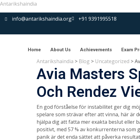
Antarikshaindia
info@antarikshaindia.org
+91 9391995518
Home
About Us
Achievements
Exam Pr
Antarikshaindia
>
Blog
>
Uncategorized
>
Av
Avia Masters Sp
Och Rendez Viei
En god förståelse för instabilitet ger dig m
spelare som strävar efter att vinna, här är d
hjälpa dig att fatta mer exakta beslut eller 
positivt, med 57 % av konkurrenterna som ge
panik är det enda sättet att påverka resulta