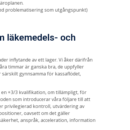
läroplanen.
 med problematisering som utgångspunkt)
m läkemedels- och
r inflytande av ett lager. Vi åker därifrån
Våra timmar är ganska bra, de uppfyller
r särskilt gynnsamma för kassaflödet,
n +3/3 kvalifikation, om tillämpligt, för
den som introducerar våra följare till att
r privilegierad kontroll, utvärdering av
ositioner, oavsett om det gäller
äkerhet, anspråk, acceleration, information