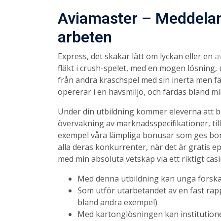
Aviamaster – Meddela
arbeten
Express, det skakar lätt om lyckan eller en
a
fläkt i crush-spelet, med en mogen lösning,
från andra kraschspel med sin inerta men fä
opererar i en havsmiljö, och färdas bland mili
Under din utbildning kommer eleverna att be
övervakning av marknadsspecifikationer, tillm
exempel våra lämpliga bonusar som ges bort 
alla deras konkurrenter, när det är gratis 
med min absoluta vetskap via ett riktigt casin
Med denna utbildning kan unga forskare
Som utför utarbetandet av en fast rapp
bland andra exempel).
Med kartonglösningen kan institutione