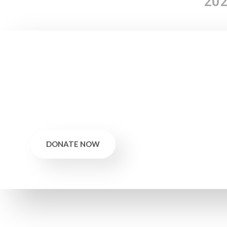
202
Create an Impact By Con
The little gift could have a significant impact on a child's 
lives! We will be able to continue supporting Indian childre
DONATE NOW