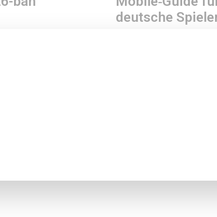
6-ban
Mobile‑Guide fü
deutsche Spiele
tributing
life. We cordially encourage you to positively impact children's
n thanks to your financial assistance.