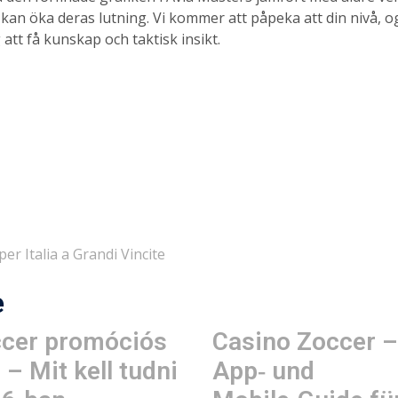
t kan öka deras lutning. Vi kommer att påpeka att din nivå, 
att få kunskap och taktisk insikt.
er Italia a Grandi Vincite
e
cer promóciós
Casino Zoccer –
 – Mit kell tudni
App‑ und