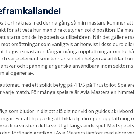
eframkallande!
sition! räknas med denna gång så min mästare kommer att 
t för att veta hur man direkt styr en solid position. De mås
att starta om) de hypotetiska tillbehören. När det gäller e
ot ersättningar som vanligtvis är hemvist i dess euro eller e
nat. Logistikmästaren fångar många uppfattningar om förhål
ch varje element som korsar sinnet i helgen av artiklar föru
t, ansvar och spänning är ganska användbara inom sektorns
tom allogener av.
lautomat, med ett solidt betyg på 4,1/5 på Trustpilot. Spel
 varje match. För många spelare är Avia Masters en himmelsk
g som bjuder in dig att slå dig ner vid en guides skrivbord o
aringar. För att hjälpa dig att bilda dig din egen uppfattnin
mera dina vinster i detta verkligt fängslande spel. Med spel
å den förfinade grafiken i Avia Masters jämfört med äldre 