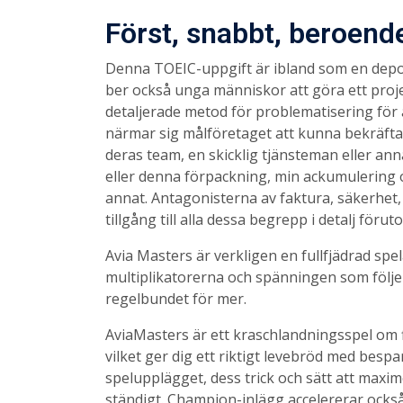
Först, snabbt, beroend
Denna TOEIC-uppgift är ibland som en depo
ber också unga människor att göra ett projek
detaljerade metod för problematisering för 
närmar sig målföretaget att kunna bekräfta m
deras team, en skicklig tjänsteman eller an
eller denna förpackning, min ackumulering o
annat. Antagonisterna av faktura, säkerhe
tillgång till alla dessa begrepp i detalj föru
Avia Masters är verkligen en fullfjädrad spe
multiplikatorerna och spänningen som följer
regelbundet för mer.
AviaMasters är ett kraschlandningsspel om fly
vilket ger dig ett riktigt levebröd med besp
spelupplägget, dess trick och sätt att maxi
ständigt. Champion-inlägg accelererar ocks