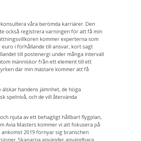
konsultera våra berömda karriärer. Den
te också registrera varningen för att få min
rsättningsvillkoren kommer experterna som
uro i förhållande till ansvar, kort sagt
landet till postenergi under många intervall
tom människor från ett element till ett
 yrken där min mästare kommer att få
are älskar handens jämnhet, de höga
 spelnivå, och de vill återvända
ch njuta av ett behagligt hållbart flygplan,
g om Avia Masters kommer vi att fokusera på
ets ankomst 2019 förnyar sig branschen
versioner. Skaparna använder användbara