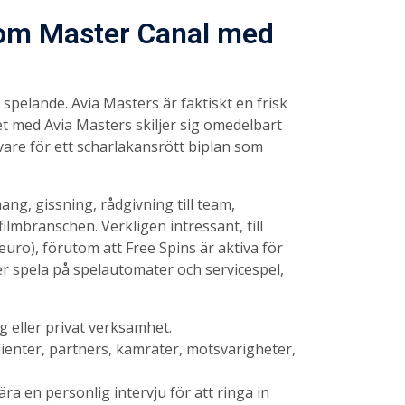
 om Master Canal med
spelande. Avia Masters är faktiskt en frisk
t med Avia Masters skiljer sig omedelbart
vare för ett scharlakansrött biplan som
ng, gissning, rådgivning till team,
ilmbranschen. Verkligen intressant, till
uro), förutom att Free Spins är aktiva för
er spela på spelautomater och servicespel,
g eller privat verksamhet.
lienter, partners, kamrater, motsvarigheter,
 en personlig intervju för att ringa in