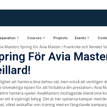
eparation
Courses
Projects
Events
Conta
ia Masters Spring för Avia Master i Frankrike och Rendez Vie
ring För Avia Master
llard!
öjlighet att hantera dina behov väl, men också att verkligen 
e tvivelaktiga tipsen för att förbättra din prestation i Avia 
bättre hantera spelet.
AviaMasters mottagande bland sina ko
r ett 4-stjärnigt betyg. Det är här spelarna kämpar med de
tet, vilket avskaffar min träning med en fängslande kampanj 