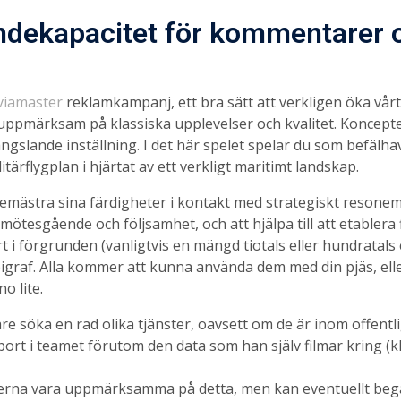
ndekapacitet för kommentarer
viamaster
reklamkampanj, ett bra sätt att verkligen öka vårt 
 uppmärksam på klassiska upplevelser och kvalitet. Koncepte
ngslande inställning. I det här spelet spelar du som befälha
tärflygplan i hjärtat av ett verkligt maritimt landskap.
mästra sina färdigheter i kontakt med strategiskt resonema
ötesgående och följsamhet, och att hjälpa till att etablera f
i förgrunden (vanligtvis en mängd tiotals eller hundratals e
epigraf. Alla kommer att kunna använda dem med din pjäs, ell
o lite.
 söka en rad olika tjänster, oavsett om de är inom offentli
ort i teamet förutom den data som han själv filmar kring (k
rna vara uppmärksamma på detta, men kan eventuellt begära