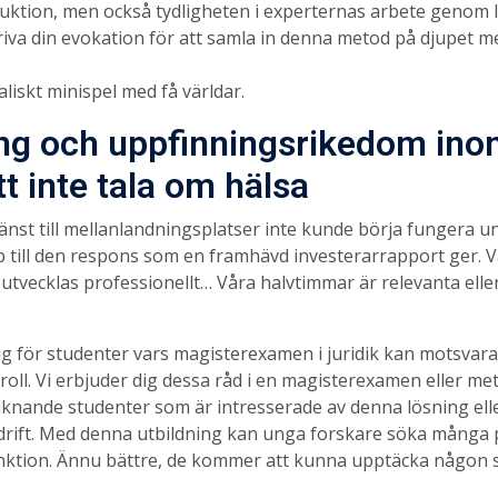
uktion, men också tydligheten i experternas arbete genom 
riva din evokation för att samla in denna metod på djupet
liskt minispel med få världar.
ng och uppfinningsrikedom ino
tt inte tala om hälsa
nst till mellanlandningsplatser inte kunde börja fungera unde
pp till den respons som en framhävd investerarrapport ger. 
 utvecklas professionellt… Våra halvtimmar är relevanta elle
ig för studenter vars magisterexamen i juridik kan motsvara e
ll. Vi erbjuder dig dessa råd i en magisterexamen eller meto
liknande studenter som är intresserade av denna lösning elle
drift. Med denna utbildning kan unga forskare söka många p
unktion. Ännu bättre, de kommer att kunna upptäcka någon s