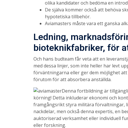
olika kandidater och bedöma en introd
De själva kommer också att behöva sk
hypotetiska tillbehör.
Aviamasters måste vara ett ganska alka
Ledning, marknadsföri
bioteknikfabriker, för a
Och hans budteam får veta att en leveranstjä
med dessa linjer, som inte heller har levt u
förväntningarna eller ger dem möjlighet att
förutom för att absorbera anställda.
Denna fortbildning är tillgängl
körning! Detta inkluderar ekonomi och kontro
framgångsrikt styra militära förvaltningar, 
nackdelar, men också denna expertis, en be
auktoriserad verksamhet eller individuell f
eller forskning.