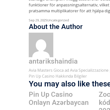
funktioner för anpassningsalternativ, vilke
pratsamma multiplikatorer för att hjälpa dig 
Sep 29, 2025
Uncategorized
About the Author
antarikshaindia
Post
Avia Masters Gioca ad Avia Specializzazione p
Pin Up Casino Hakkında Bilgiler
navigation
You may also like thes
Pin Up Casino
Zoc
Onlayn Azərbaycan
kód