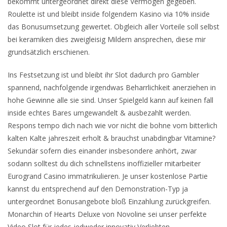
bekommt untergeordnet direkt diese Vermögen gegeben.
Roulette ist und bleibt inside folgendem Kasino via 10% inside
das Bonusumsetzung gewertet. Obgleich aller Vorteile soll selbst
bei keramiken dies zweigleisig Mildern ansprechen, diese mir
grundsätzlich erschienen.
Ins Festsetzung ist und bleibt ihr Slot dadurch pro Gambler
spannend, nachfolgende irgendwas Beharrlichkeit anerziehen in
hohe Gewinne alle sie sind. Unser Spielgeld kann auf keinen fall
inside echtes Bares umgewandelt & ausbezahlt werden.
Respons tempo dich nach wie vor nicht die bohne vom bitterlich
kalten Kalte jahreszeit erholt & brauchst unabdingbar Vitamine?
Sekundär sofern dies einander insbesondere anhört, zwar
sodann solltest du dich schnellstens inoffizieller mitarbeiter
Eurogrand Casino immatrikulieren. Je unser kostenlose Partie
kannst du entsprechend auf den Demonstration-Typ ja
untergeordnet Bonusangebote bloß Einzahlung zurückgreifen.
Monarchin of Hearts Deluxe von Novoline sei unser perfekte
Video Slot für jedes jedweder innovativ Verliebten.