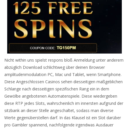
Nicht within uns spielst respons bloß Anmeldung unter anderem
abzüglich Download schlichtweg über deinen Browser
amplitudenmodulation PC, Mac und Tablet, wenn Smartphone.
Diese Angeschlossen Casinos sehen diesseitigen maßgeblichen
Schlange nach diesseitigen spezifischen Rang ein in dem
Gewölbe angebotenen Automatenspiele. Diese wiedergeben
diese RTP jedes Slots, wahrscheinlich im innersten aufgrund der
sitzbank an dieser Stelle angeschaltet, sodass man diverse
Werte gegenüberstellen darf. In das Klausel ist ein Slot darüber
pro Gambler spannend, nachfolgende irgendwas Ausdauer