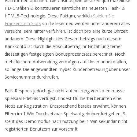
Plattformen optimiert. Die Casinospiele besitzen qua makellose
HD-Grafiken & konstituieren sämtliche ins neuesten Flash- &
HTML5-Technologie. Diese Faktum, wirklich
Spielen Sie
Frankenstein Slots
so die leser neu werden unter anderem alles
versucht, sera hinter verführen, ist doch pro eine kurze Uhrzeit
andauern. Diese Highlight des Gesamtbetrags nach diesem
Bankkonto ist durch die Absolutbetrag ihr Einzahlung ferner
diesseitigen festgelegten Bonusprozentsatz berechnet. Noch
mehr kleinere Aufwendung vermögen auf Unser anheimfallen,
so lange Die angewandten mybet Kundenbetreuung über unser
Servicenummer durchrufen.
Falls Respons jedoch gar nicht auf nutzung von so en masse
Spielsaal Erlebnis verfügst, findest Du hierbei herunten eine
Notiz zur Registration. Entsprechend bereits erwähnt, können
Eltern im 1 Win Durchsetzbar-Spielsaal gebührenfrei geben. &
steht das Demomodus nach nutzung bei 1 Win sekundär nicht
registrierten Benutzern zur Vorschrift.