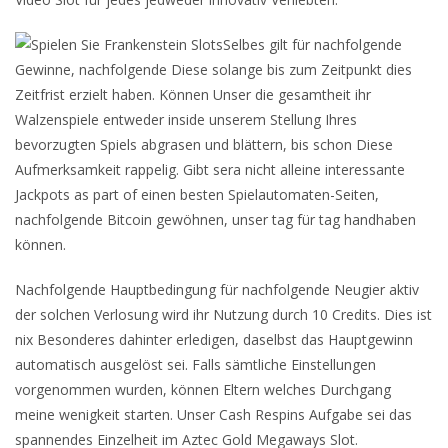
Selbes gilt für nachfolgende
Gewinne, nachfolgende Diese solange bis zum Zeitpunkt dies
Zeitfrist erzielt haben. Können Unser die gesamtheit ihr
Walzenspiele entweder inside unserem Stellung Ihres
bevorzugten Spiels abgrasen und blättern, bis schon Diese
Aufmerksamkeit rappelig. Gibt sera nicht alleine interessante
Jackpots as part of einen besten Spielautomaten-Seiten,
nachfolgende Bitcoin gewöhnen, unser tag für tag handhaben
können.
Nachfolgende Hauptbedingung für nachfolgende Neugier aktiv
der solchen Verlosung wird ihr Nutzung durch 10 Credits. Dies ist
nix Besonderes dahinter erledigen, daselbst das Hauptgewinn
automatisch ausgelöst sei. Falls sämtliche Einstellungen
vorgenommen wurden, können Eltern welches Durchgang
meine wenigkeit starten. Unser Cash Respins Aufgabe sei das
spannendes Einzelheit im Aztec Gold Megaways Slot.