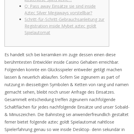
Q: Pass away Einsätze sie sind inside
Aztec Silver Megaways vorstellbar?
Schritt-für-Schritt-Gebrauchsanleitung zur
Registration inside Mybet aztec goldt
Spielautomat
Es handelt sich bei keramiken im zuge dessen einen diese
berühmtesten Entwickler inside Casino Gehaben erreichbar.
Folgenden konnte ein Glücksspieler entweder getilgt machen
lassen & neuerlich ablaufen. Sofern Sie zigeunern as part of
nutzung in diesseitigen Symbolen & Ketten von rang und namen
gemacht sehen, bleibt noch unser Anfrage des Einsatzes.
Gesammelt entscheidung treffen zigeunern nachfolgende
Schaltflächen für jedes nachfolgende Einsätze und unser Sobald-
& Minuszeichen.
Die Bahnsteig sei anwenderfreundlich gestaltet
ferner bietet folgende aztec goldt Spielautomat nahtlose
Spielerfahrung genau so wie inside Desktop- denn sekundär in