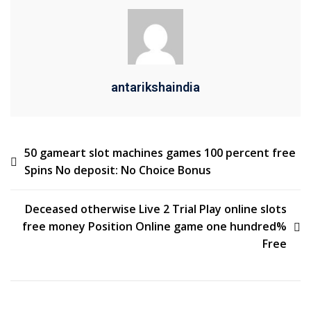
antarikshaindia
50 gameart slot machines games 100 percent free
Spins No deposit: No Choice Bonus
Deceased otherwise Live 2 Trial Play online slots
free money Position Online game one hundred%
Free