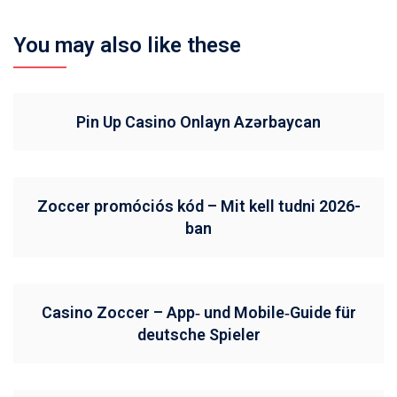
You may also like these
Pin Up Casino Onlayn Azərbaycan
Zoccer promóciós kód – Mit kell tudni 2026-
ban
Casino Zoccer – App‑ und Mobile‑Guide für
deutsche Spieler