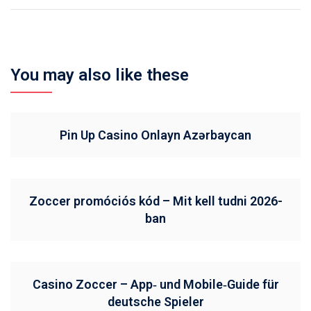
You may also like these
Pin Up Casino Onlayn Azərbaycan
Zoccer promóciós kód – Mit kell tudni 2026-
ban
Casino Zoccer – App‑ und Mobile‑Guide für
deutsche Spieler