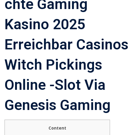
Chte Gaming
Kasino 2025
Erreichbar Casinos
Witch Pickings
Online -Slot Via
Genesis Gaming
Content