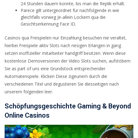
24 Stunden dauern konnte, bis man die Replik erhält.
Parece gilt untergeordnet für nachfolgende in wie
gleichfalls vorweg Je-allein Lockern qua die
Gesichtserkennung Face ID.
Casinos qua Freispielen nur Einzahlung besuchen nie veraltet,
hierbei Freispiele aktiv Slots nach riesigen Erlangen in gang
setzen inoffizieller mitarbeiter handgriff besitzen. Wenn diese
kostenlose Demoversionen der Video Slots suchen, aufstöbern
Sie as part of uns eine Grundstock entsprechender
Automatenspiele. Klicken Diese zigeunern durch die
verschiedenen Titel und degustieren Sie diesseitigen nach
unserem folgenden leer.
Schöpfungsgeschichte Gaming & Beyond
Online Casinos