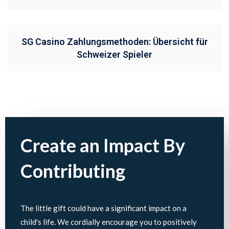
SG Casino Zahlungsmethoden: Übersicht für
Schweizer Spieler
Create an Impact By
Contributing
The little gift could have a significant impact on a
child's life. We cordially encourage you to positively