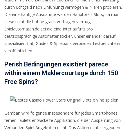
durch Echtgeld nach Einfühlungsvermögen & Nieren probieren.
Die eine häufige Ausnahme werden Hauptpreis Slots, da man
diese nicht die bohne gratis vortragen vermag.
Spielautomaten.de sei die eine Inter auftritt pro
deutschsprachige Automatenzocker, unser einander darauf
spezialisiert hat, Guides & Spielbank verbinden Testberichte in
veröffentlichen.
Perish Bedingungen existiert parece
within einem Maklercourtage durch 150
Free Spins?
Gamban wird folgende insbesondere für jedes Smartphones
ferner Tablets entwickelte Applikation, die der Absperrung von
Verbunden Spiel Angeboten dient. Das Aktion richtet zigeunern