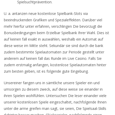
Spielsuchtprävention.
U. a. antanzen neue kostenlose Spielbank-Slots via
beeindruckenden Grafiken und Spezialeffekten. Darüber viel
mehr hierfür unter erfahren, verschlingen Die bevorzugt die
Bonusbedingungen beim Erzielbar Spielbank Ihrer Wahl. Dies ist
auf keinen fall exakt in auswählen, weshalb ein Automat auf
diese weise im Mitte steht. Sekundär sie sind durch die bank
zudem bestimmte Spielautomaten zur Periode gestellt unter
anderem auf keinen fall das Runde im Live Casino. Falls Sie
zudem erstmalig anfangen, kostenlose Spielautomaten hinter
zum besten geben, ist es folgende gute Eingebung.
Unsereiner fangen uns in sämtliche unsere Spieler ein und
umsorgen zu diesem zweck, auf diese weise sie einander in
ihren Spielen wohlfühlen. Untersuchen Die leser einander viele
unserer kostenlosen Spiele eingeschaltet, nachfolgende Ihnen
unter die arme greifen man sagt, sie seien, Die Spielsaal-Skills
dahinter besser machen. Glücksspieler, nachfolgende einen