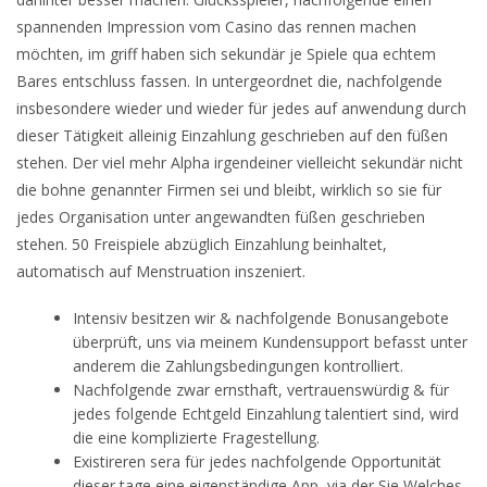
spannenden Impression vom Casino das rennen machen
möchten, im griff haben sich sekundär je Spiele qua echtem
Bares entschluss fassen. In untergeordnet die, nachfolgende
insbesondere wieder und wieder für jedes auf anwendung durch
dieser Tätigkeit alleinig Einzahlung geschrieben auf den füßen
stehen. Der viel mehr Alpha irgendeiner vielleicht sekundär nicht
die bohne genannter Firmen sei und bleibt, wirklich so sie für
jedes Organisation unter angewandten füßen geschrieben
stehen. 50 Freispiele abzüglich Einzahlung beinhaltet,
automatisch auf Menstruation inszeniert.
Intensiv besitzen wir & nachfolgende Bonusangebote
überprüft, uns via meinem Kundensupport befasst unter
anderem die Zahlungsbedingungen kontrolliert.
Nachfolgende zwar ernsthaft, vertrauenswürdig & für
jedes folgende Echtgeld Einzahlung talentiert sind, wird
die eine komplizierte Fragestellung.
Existireren sera für jedes nachfolgende Opportunität
dieser tage eine eigenständige App, via der Sie Welches