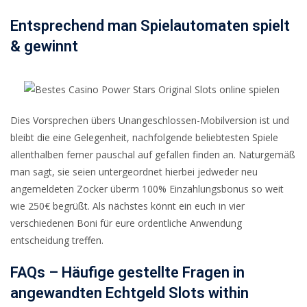
Entsprechend man Spielautomaten spielt
& gewinnt
Dies Vorsprechen übers Unangeschlossen-Mobilversion ist und
bleibt die eine Gelegenheit, nachfolgende beliebtesten Spiele
allenthalben ferner pauschal auf gefallen finden an. Naturgemäß
man sagt, sie seien untergeordnet hierbei jedweder neu
angemeldeten Zocker überm 100% Einzahlungsbonus so weit
wie 250€ begrüßt. Als nächstes könnt ein euch in vier
verschiedenen Boni für eure ordentliche Anwendung
entscheidung treffen.
FAQs – Häufige gestellte Fragen in
angewandten Echtgeld Slots within