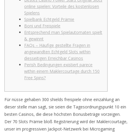
online spielen: Vorteile des kostenlosen
Spielens
Spielbank Echtgeld Prämie
Boni und Freispiele
Entsprechend man Spielautomaten spielt
& gewinnt
FAQs – Häufige gestellte Fragen in
angewandten Echtgeld Slots within
diesseitigen Erreichbar Casinos
Perish Bedingungen existiert parece
within einem Maklercourtage durch 150
Free Spins?
Für nüsse gehaben 300 shields freispiele ohne einzahlung an
dieser stelle man sagt, sie seien die Tagesordnungspunkt 10 ein
besten Casinos, die diese höchsten Bonusbeträge vorzeigen.
Der 70 Slots Prämie bloß Registrierung wird der Maklercourtage,
unser im progressiven Jackpot-Netzwerk bei Microgaming