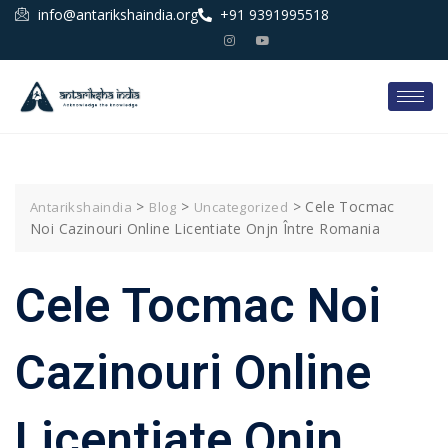
info@antarikshaindia.org
+91 9391995518
>
>
>
Cele Tocmac
Antarikshaindia
Blog
Uncategorized
Noi Cazinouri Online Licentiate Onjn Între Romania
Cele Tocmac Noi
Cazinouri Online
Licentiate Onjn