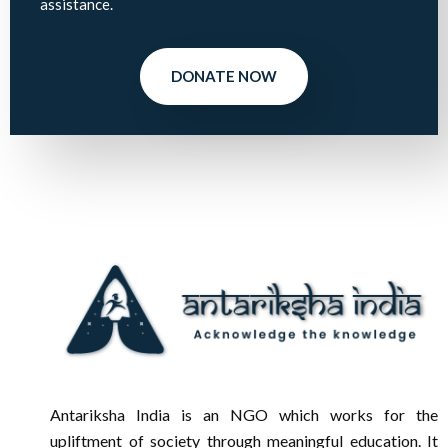
assistance.
DONATE NOW
Antariksha India is an NGO which works for the
upliftment of society through meaningful education. It