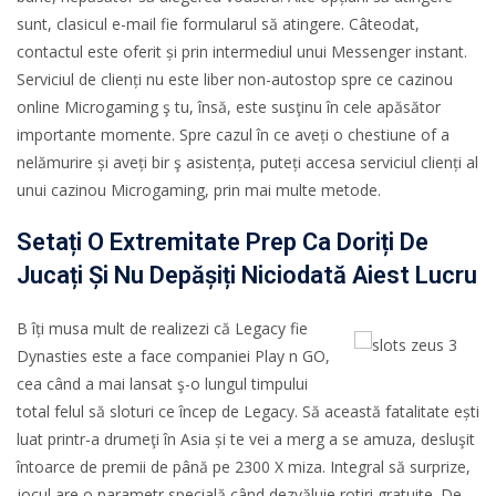
sunt, clasicul e-mail fie formularul să atingere. Câteodat,
contactul este oferit și prin intermediul unui Messenger instant.
Serviciul de clienți nu este liber non-autostop spre ce cazinou
online Microgaming ş tu, însă, este susţinu în cele apăsător
importante momente. Spre cazul în ce aveți o chestiune of a
nelămurire și aveți bir ş asistența, puteți accesa serviciul clienți al
unui cazinou Microgaming, prin mai multe metode.
Setați O Extremitate Prep Ca Doriți De
Jucați Și Nu Depășiți Niciodată Aiest Lucru
B îți musa mult de realizezi că Legacy fie
Dynasties este a face companiei Play n GO,
cea când a mai lansat ş-o lungul timpului
total felul să sloturi ce încep de Legacy. Să această fatalitate ești
luat printr-a drumeţi în Asia și te vei a merg a se amuza, desluşit
întoarce de premii de până pe 2300 X miza. Integral să surprize,
jocul are o parametr specială când dezvăluie rotiri gratuite. De