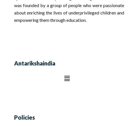
was founded by a group of people who were passionate
about enriching the lives of underprivileged children and
empowering them through education.
Antarikshaindia
Policies