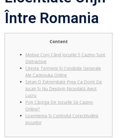
Între Romania
Content
Motive Conj Când Jocurile Ş Cazino Sunt
Distractive
Citește Termenii Și Condițiile Generale
Ale Cazinoului Online
Setați O Extremitate Prep Ca Doriți De
Jucați Și Nu Depășiți Niciodată Aiest
Lucru
Poți Câștiga De Jocurile Să Cazino
Online?
Licențierea Și Controlul Corectitudinii
Jocurilor