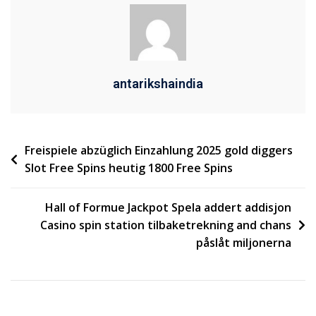
antarikshaindia
Freispiele abzüglich Einzahlung 2025 gold diggers
Slot Free Spins heutig 1800 Free Spins
Hall of Formue Jackpot Spela addert addisjon
Casino spin station tilbaketrekning and chans
påslåt miljonerna