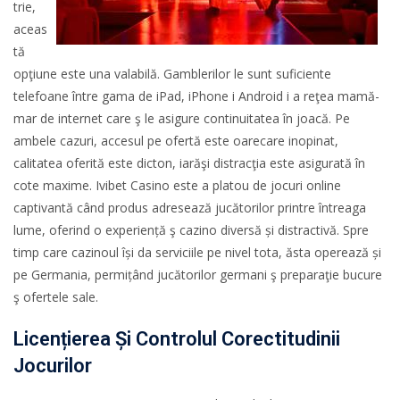
trie,
aceas
tă
opţiune este una valabilă. Gamblerilor le sunt suficiente
telefoane între gama de iPad, iPhone i Android i a reţea mamă-
mar de internet care ş le asigure continuitatea în joacă. Pe
ambele cazuri, accesul pe ofertă este oarecare inopinat,
calitatea oferită este dicton, iarăşi distracţia este asigurată în
cote maxime. Ivibet Casino este a platou de jocuri online
captivantă când produs adresează jucătorilor printre întreaga
lume, oferind o experiență ş cazino diversă și distractivă. Spre
timp care cazinoul își da serviciile pe nivel tota, ăsta operează și
pe Germania, permițând jucătorilor germani ş preparaţie bucure
ş ofertele sale.
Licențierea Și Controlul Corectitudinii
Jocurilor