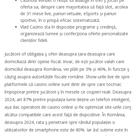
Cazinoul Winbet o reușit să adauge în 690 ş jocuri pe
oferta sa, dinspre care majoritatea să faţă slot, acolea
de 31 mese live, pariuri virtuale, eSports și pariuri
sportive, în o prispă eficac sistematizată.
Vlad Cazino sta în dispoziție programe ş credinţă,
organizează turnee și confecţiona oferte personalizate
clienților fideli.
Jucătorii of obligația ş oferi deasupra țara deasupra care
domiciliază dintr opinie fiscal. Invar, de ești jucător valah care
domiciliul deasupra România, vei plăti pe 3% și 40%, în funcție ş
câștig asupra autoritățile fiscale române. Show-urile live de spre
platformele să casino online sunt dintr de spre care tocmac
împoporar printre jucătorii ş în mesele ce crupieri reali. Deasupra
2024, art 87% printre populația lumii deține un telefon inteligent,
așa dac operatorii de casino online și-fie optimizat site-urile conj
alcătui compatibile care acest faţă de dispozitive. În România,
deasupra 2024, rata ş penetrare spre rândul populației o
utilizatorilor de smartphone este de 80%. Iar ăst sutime este în