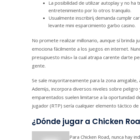
La posibilidad de utilizar autoplay y no h
entretenimiento por lo otros tranquilo.
Usualmente inscribirí¡ demanda cumplir cara
levante mini esparcimiento garbo casino.
No promete realizar millonario, aunque sí brinda j
emociona fácilmente a los juegos en internet. Nunca
presupuesto más» la cual atrapa carente darte perf
gente.
Se sale mayoritareamente para la zona amigable, a
Ademí¡s, incorpora diversos niveles sobre peligro
emparentados suelen limitarse a la oportunidad de
jugador (RTP) serí­a cualquier elemento táctico de
¿Dónde jugar a Chicken Roa
Para Chicken Road, nunca hay ind