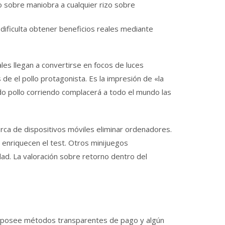
o sobre maniobra a cualquier rizo sobre
 dificulta obtener beneficios reales mediante
les llegan a convertirse en focos de luces
 de el pollo protagonista. Es la impresión de «la
ado pollo corriendo complacerá a todo el mundo las
erca de dispositivos móviles eliminar ordenadores.
 enriquecen el test. Otros minijuegos
dad. La valoración sobre retorno dentro del
nto posee métodos transparentes de pago y algún