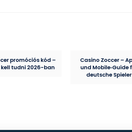
cer promóciós kód –
Casino Zoccer – A
 kell tudni 2026-ban
und Mobile‑Guide f
deutsche Spieler