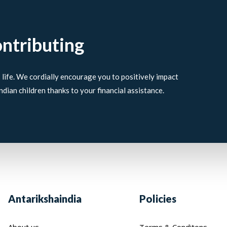
ntributing
's life. We cordially encourage you to positively impact
Indian children thanks to your financial assistance.
Antarikshaindia
Policies
About us
Terms & Conditons