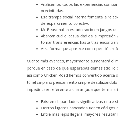
Analicemos todos las experiencias comparti
precipitadas.
Esa trampa social interna fomenta la relaci
de esparcimiento colectivo.
Mr Beast hallan estado socio en juegos u
Abarcan cual el casualidad da la impresión
tomar transferencias hasta tras encontra
Atra forma que aparece con repetición ref
Cuanto más avances, mayormente aumentará el mul
porque en caso de que esperabas demasiado, lo pi
así­ como Chicken Road hemos convertido acerca de
túnel carpiano pensamiento simple desplazándolo ha
impedir caer referente a una argucia que terminar
Existen disparidades significativas entre 
Ciertos lugares asociados tienen códigos e
Entre más lejos llegara, mayores resultan 