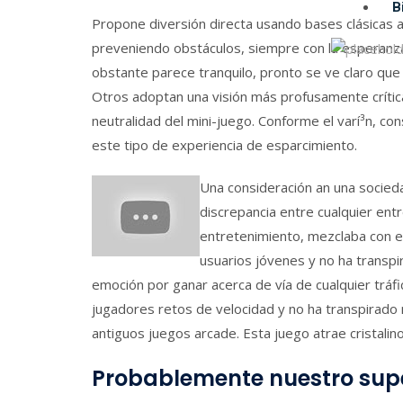
B
Propone diversión directa usando bases clásicas ad
preveniendo obstáculos, siempre con la esperanza s
obstante parece tranquilo, pronto se ve claro qu
Otros adoptan una visión más profusamente crítica
neutralidad del mini-juego. Conforme el varí³n, co
este tipo de experiencia de esparcimiento.
Una consideración an una sociedad 
discrepancia entre cualquier ent
entretenimiento, mezclaba con el 
usuarios jóvenes y no ha transpi
emoción por ganar acerca de ví­a de cualquier tráf
jugadores retos de velocidad y no ha transpirado
antiguos juegos arcade. Esta juego atrae cristali
Probablemente nuestro super