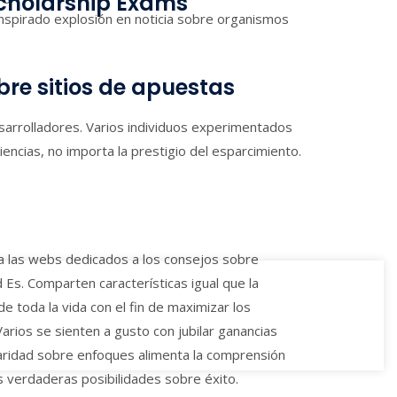
cholarship Exams
ranspirado explosión en noticia sobre organismos
bre sitios de apuestas
sarrolladores. Varios individuos experimentados
encias, no importa la prestigio del esparcimiento.
 a las webs dedicados a los consejos sobre
 Es. Comparten características igual que la
e toda la vida con el fin de maximizar los
arios se sienten a gusto con jubilar ganancias
paridad sobre enfoques alimenta la comprensión
s verdaderas posibilidades sobre éxito.