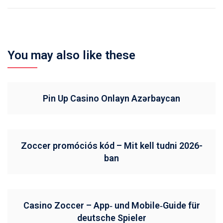
You may also like these
Pin Up Casino Onlayn Azərbaycan
Zoccer promóciós kód – Mit kell tudni 2026-
ban
Casino Zoccer – App‑ und Mobile‑Guide für
deutsche Spieler