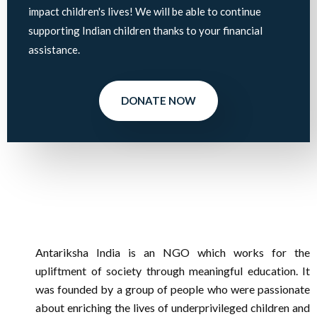
impact children's lives! We will be able to continue
supporting Indian children thanks to your financial
assistance.
DONATE NOW
Antariksha India is an NGO which works for the
upliftment of society through meaningful education. It
was founded by a group of people who were passionate
about enriching the lives of underprivileged children and