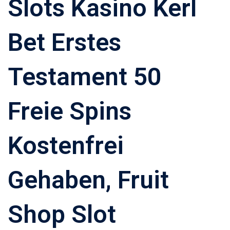
Slots Kasino Kerl
Bet Erstes
Testament 50
Freie Spins
Kostenfrei
Gehaben, Fruit
Shop Slot