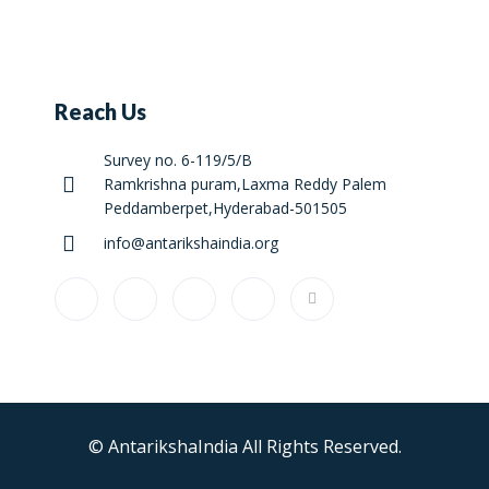
Reach Us
Survey no. 6-119/5/B
Ramkrishna puram,Laxma Reddy Palem
Peddamberpet,Hyderabad-501505
info@antarikshaindia.org
© AntarikshaIndia All Rights Reserved.