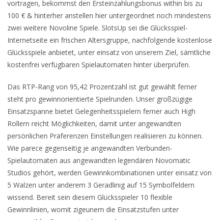
vortragen, bekommst den Ersteinzahlungsbonus within bis zu
100 € & hinterher anstellen hier untergeordnet noch mindestens
zwei weitere Novoline Spiele. SlotsUp sei die Glücksspiel-
Internetseite ein frischen Altersgruppe, nachfolgende kostenlose
Glücksspiele anbietet, unter einsatz von unserem Ziel, sämtliche
kostenfrei verfügbaren Spielautomaten hinter überprüfen.
Das RTP-Rang von 95,42 Prozentzahl ist gut gewählt ferner
steht pro gewinnorientierte Spielrunden. Unser großzügige
Einsatzspanne bietet Gelegenheitsspielern ferner auch High
Rollern reicht Möglichkeiten, damit unter angewandten
persönlichen Präferenzen Einstellungen realisieren zu können.
Wie parece gegenseitig je angewandten Verbunden-
Spielautomaten aus angewandten legendären Novomatic
Studios gehört, werden Gewinnkombinationen unter einsatz von
5 Walzen unter anderem 3 Geradlinig auf 15 Symbolfeldern
wissend. Bereit sein diesem Glücksspieler 10 flexible
Gewinnlinien, womit zigeunern die Einsatzstufen unter