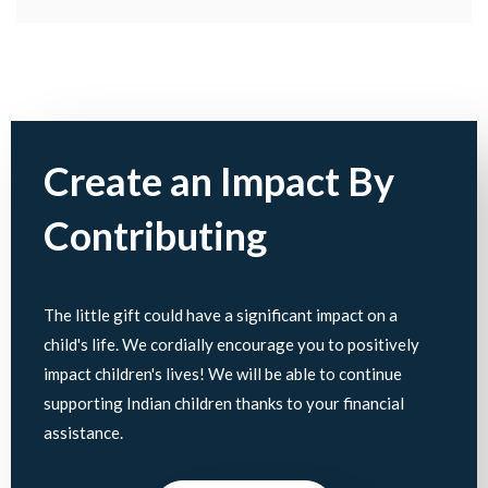
Create an Impact By
Contributing
The little gift could have a significant impact on a
child's life. We cordially encourage you to positively
impact children's lives! We will be able to continue
supporting Indian children thanks to your financial
assistance.