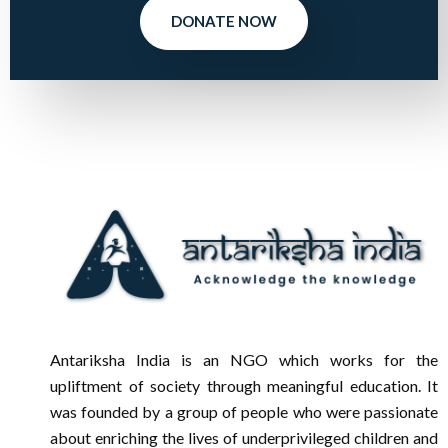
DONATE NOW
Antariksha India is an NGO which works for the
upliftment of society through meaningful education. It
was founded by a group of people who were passionate
about enriching the lives of underprivileged children and