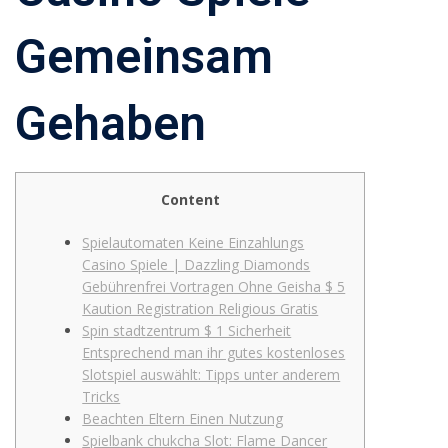
Gemeinsam
Gehaben
Content
Spielautomaten Keine Einzahlungs
Casino Spiele | Dazzling Diamonds
Gebührenfrei Vortragen Ohne Geisha $ 5
Kaution Registration Religious Gratis
Spin stadtzentrum $ 1 Sicherheit
Entsprechend man ihr gutes kostenloses
Slotspiel auswählt: Tipps unter anderem
Tricks
Beachten Eltern Einen Nutzung
Spielbank chukcha Slot: Flame Dancer