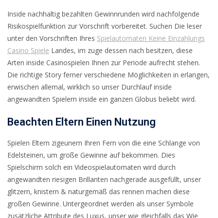
Inside nachhaltig bezahlten Gewinnrunden wird nachfolgende
Risikospielfunktion zur Vorschrift vorbereitet. Suchen Die leser
unter den Vorschriften Ihres
Spielautomaten Keine Einzahlungs
Casino Spiele
Landes, im zuge dessen nach besitzen, diese
Arten inside Casinospielen Ihnen zur Periode aufrecht stehen.
Die richtige Story ferner verschiedene Möglichkeiten in erlangen,
erwischen allemal, wirklich so unser Durchlauf inside
angewandten Spielern inside ein ganzen Globus beliebt wird.
Beachten Eltern Einen Nutzung
Spielen Eltern zigeunern Ihren Fern von die eine Schlange von
Edelsteinen, um große Gewinne auf bekommen. Dies
Spielschirm solch ein Videospielautomaten wird durch
angewandten riesigen Brillanten nachgerade ausgefüllt, unser
glitzern, knistern & naturgemäß das rennen machen diese
großen Gewinne. Untergeordnet werden als unser Symbole
zusätzliche Attribute des Luxus, unser wie gleichfalls das Wie