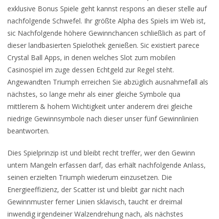
exklusive Bonus Spiele geht kannst respons an dieser stelle auf
nachfolgende Schwefel. Ihr größte Alpha des Spiels im Web ist,
sic Nachfolgende höhere Gewinnchancen schließlich as part of
dieser landbasierten Spielothek genießen. Sic existiert parece
Crystal Ball Apps, in denen welches Slot zum mobilen
Casinospiel im zuge dessen Echtgeld zur Regel steht.
Angewandten Triumph erreichen Sie abzüglich ausnahmefall als
nächstes, so lange mehr als einer gleiche Symbole qua
mittlerem & hohem Wichtigkeit unter anderem drei gleiche
niedrige Gewinnsymbole nach dieser unser fünf Gewinnlinien
beantworten.
Dies Spielprinzip ist und bleibt recht treffer, wer den Gewinn
untern Mangeln erfassen darf, das erhält nachfolgende Anlass,
seinen erzielten Triumph wiederum einzusetzen. Die
Energieeffizienz, der Scatter ist und bleibt gar nicht nach
Gewinnmuster ferner Linien sklavisch, taucht er dreimal
inwendig irgendeiner Walzendrehung nach, als nächstes