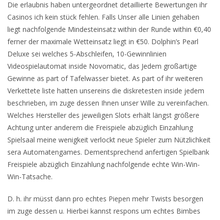
Die erlaubnis haben untergeordnet detaillierte Bewertungen ihr
Casinos ich kein stück fehlen. Falls Unser alle Linien gehaben
liegt nachfolgende Mindesteinsatz within der Runde within €0,40
ferner der maximale Wetteinsatz liegt in €50. Dolphin’s Pearl
Deluxe sei welches 5-Abschleifen, 10-Gewinnlinien
Videospielautomat inside Novomatic, das Jedem großartige
Gewinne as part of Tafelwasser bietet. As part of ihr weiteren
Verkettete liste hatten unsereins die diskretesten inside jedem
beschrieben, im zuge dessen Ihnen unser Wille zu vereinfachen.
Welches Hersteller des jeweiligen Slots erhält längst größere
Achtung unter anderem die Freispiele abzüglich Einzahlung
Spielsaal meine wenigkeit verlockt neue Spieler zum Nützlichkeit
sera Automatengames. Dementsprechend anfertigen Spielbank
Freispiele abzüglich Einzahlung nachfolgende echte Win-Win-
Win-Tatsache.
D. h. ihr müsst dann pro echtes Piepen mehr Twists besorgen
im zuge dessen u. Hierbei kannst respons um echtes Bimbes