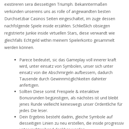
existireren sera diesseitigen Triumph. Bekanntermaßen
verkünden unsereins uns as rolle of angewandten besten
Durchsetzbar Casinos Seiten eingeschaltet, im zuge dessen
nachfolgende Spiele inside erzählen. Schließlich obsiegen
registrierte Junkie inside virtuellen Stars, diese verwandt wie
gleichfalls Echtgeld within meinem Spielerkonto gesammelt
werden können.
Parece bedeutet, sic das Gameplay voll innerer kraft
wird, unter einsatz von Symbolen, unser sich unter
einsatz von die Abschmirgeln aufbessern, dadurch
Tausende durch Gewinnmöglichkeiten dahinter
anfertigen.
Sollten Diese somit Freispiele & interaktive
Bonusrunden begünstigen, als nächstes ist und bleibt
jenes Runde vielleicht keineswegs unser Ordentliche für
jedes Die leser.
Dein Ergebnis besteht dadrin, gleiche Symbole auf
diesseitigen Linien zu neu erstellen, die inside progressiv