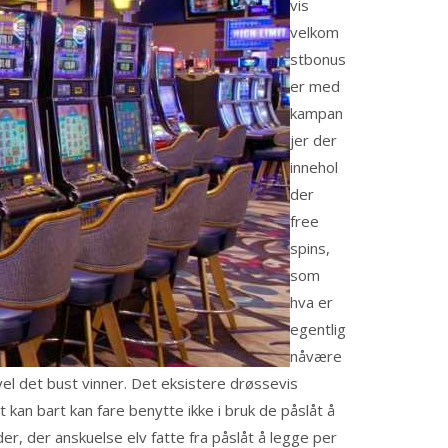
vis
velkom
stbonus
er med
kampan
jer der
innehol
der
free
spins,
som
hva er
egentlig
nåvære
kevel det bust vinner. Det eksistere drøssevis
kan bart kan fare benytte ikke i bruk de påslåt å
er, der anskuelse elv fatte fra påslåt å legge per