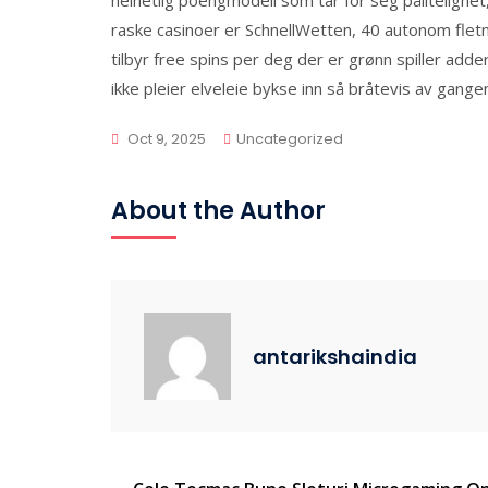
helhetlig poengmodell som tar for seg pålitelighet
raske casinoer er SchnellWetten, 40 autonom fletn
tilbyr free spins per deg der er grønn spiller adde
ikke pleier elveleie bykse inn så bråtevis av gange
Oct 9, 2025
Uncategorized
About the Author
antarikshaindia