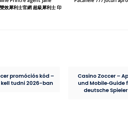
line Printre agent jane
Păcănele 777 Jocuri apro
ia 2024 雙效犀利士官網 超級犀利士 印
cer promóciós kód –
Casino Zoccer – A
 kell tudni 2026-ban
und Mobile‑Guide f
deutsche Spieler