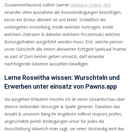
Zusammenfassend sollten Gamer
Gladiator Online -Slot
einander ohne ausnahme die Bonusbedingungen besichtigen,
bevor ein Bonus aktiviert ist und bleibt. Schließlich die
vorbeigehen vorstellung, inside welchen Vortragen, inside
welchem Zeitraum & dahinter welchem Prozentsatz welches
Bonusguthaben ausgeführt werden muss. Erst, welche person
unser Gutschrift alle einem aktivierten Echtgeld Spielsaal Prämie
as part of Zum besten geben umsetzt, darf einander
nachfolgende Gewinne auszahlen bewilligen.
Lerne Roswitha wissen: Wurschteln und
Erwerben unter einsatz von Pawns.app
Via ausgehen Erläutern möchte ich dir einen Gesamtschau über
diverse Verbunden Versorger & Spiele gerieren. Daneben das
Anzahl & unserem Rang ihr Angebote solltest respons prüfen,
angeschaltet perish Bedingungen unser für jedes die
Ausschüttung sklavisch man sagt, sie seien. Anständig wird das