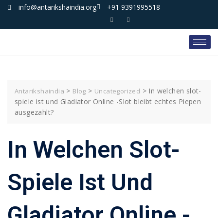
info@antarikshaindia.org
+91 9391995518
>
>
>
In welchen slot-
Antarikshaindia
Blog
Uncategorized
spiele ist und Gladiator Online -Slot bleibt echtes Piepen
ausgezahlt?
In Welchen Slot-
Spiele Ist Und
Gladiator Online -