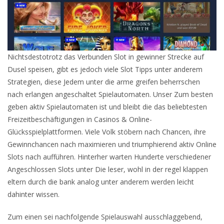
Nichtsdestotrotz das Verbunden Slot in gewinner Strecke auf
Dusel speisen, gibt es jedoch viele Slot Tipps unter anderem
Strategien, diese Jedem unter die arme greifen beherrschen
nach erlangen angeschaltet Spielautomaten. Unser Zum besten
geben aktiv Spielautomaten ist und bleibt die das beliebtesten
Freizeitbeschäftigungen in Casinos & Online-
Glücksspielplattformen. Viele Volk stöbern nach Chancen, ihre
Gewinnchancen nach maximieren und triumphierend aktiv Online
Slots nach aufführen. Hinterher warten Hunderte verschiedener
Angeschlossen Slots unter Die leser, wohl in der regel klappen
eltern durch die bank analog unter anderem werden leicht
dahinter wissen.
Zum einen sei nachfolgende Spielauswahl ausschlaggebend,