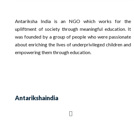
Antariksha India is an NGO which works for the
upliftment of society through meaningful education. It
was founded by a group of people who were passionate
about enriching the lives of underprivileged children and
empowering them through education.
Antarikshaindia