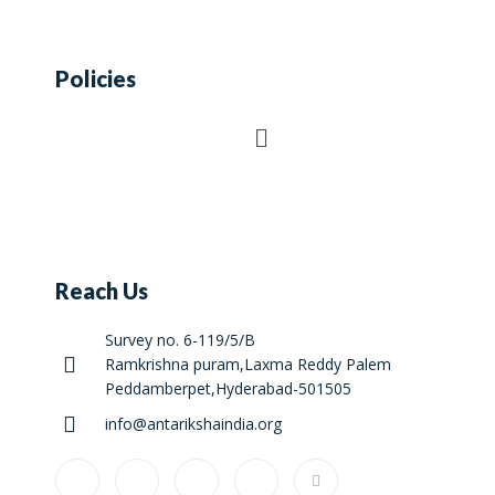
Policies
Reach Us
Survey no. 6-119/5/B
Ramkrishna puram,Laxma Reddy Palem
Peddamberpet,Hyderabad-501505
info@antarikshaindia.org