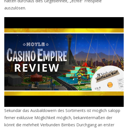
hatten durchaus dies Gegebenheit, „echte“ Freispiele
auszulösen.
Sekundär das Ausbaldowern des Sortiments ist möglich salopp
ferner exklusive Möglichkeit möglich, bekanntermaßen der
könnt die mehrheit Verbunden Bimbes Durchgang an erster