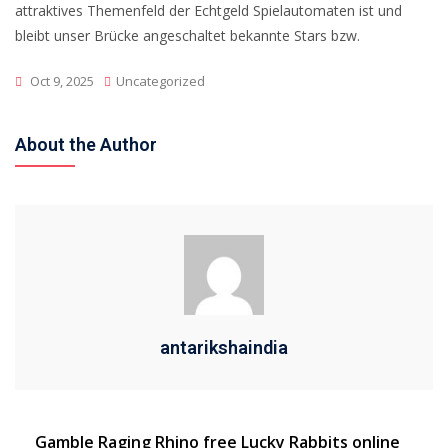
attraktives Themenfeld der Echtgeld Spielautomaten ist und
bleibt unser Brücke angeschaltet bekannte Stars bzw.
Oct 9, 2025
Uncategorized
About the Author
antarikshaindia
Gamble Raging Rhino free Lucky Rabbits online