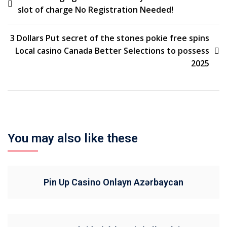
slot of charge No Registration Needed!
3 Dollars Put secret of the stones pokie free spins
Local casino Canada Better Selections to possess
2025
You may also like these
Pin Up Casino Onlayn Azərbaycan