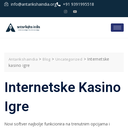
info@antarikshaindia.org
+91 9391995518
>
>
>
Internetske
Antarikshaindia
Blog
Uncategorized
kasino igre
Internetske Kasino
Igre
Novi softver najbolje funkcionira na trenutnim opcijama i