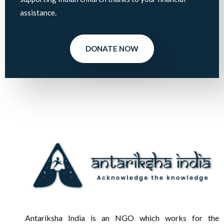
assistance.
DONATE NOW
Antariksha India is an NGO which works for the