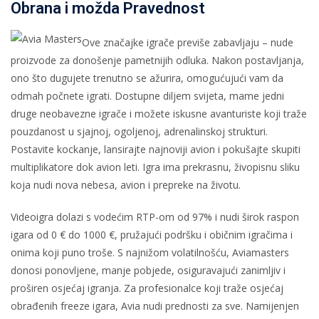
Obrana i možda Pravednost
Ove značajke igrače previše zabavljaju – nude
proizvode za donošenje pametnijih odluka. Nakon postavljanja,
ono što dugujete trenutno se ažurira, omogućujući vam da
odmah počnete igrati. Dostupne diljem svijeta, mame jedni
druge neobavezne igrače i možete iskusne avanturiste koji traže
pouzdanost u sjajnoj, ogoljenoj, adrenalinskoj strukturi.
Postavite kockanje, lansirajte najnoviji avion i pokušajte skupiti
multiplikatore dok avion leti. Igra ima prekrasnu, živopisnu sliku
koja nudi nova nebesa, avion i prepreke na životu.
Videoigra dolazi s vodećim RTP-om od 97% i nudi širok raspon
igara od 0 € do 1000 €, pružajući podršku i običnim igračima i
onima koji puno troše. S najnižom volatilnošću, Aviamasters
donosi ponovljene, manje pobjede, osiguravajući zanimljiv i
proširen osjećaj igranja. Za profesionalce koji traže osjećaj
obrađenih freeze igara, Avia nudi prednosti za sve. Namijenjen