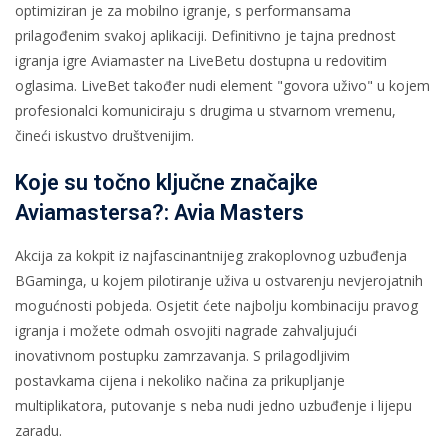
optimiziran je za mobilno igranje, s performansama
prilagođenim svakoj aplikaciji. Definitivno je tajna prednost
igranja igre Aviamaster na LiveBetu dostupna u redovitim
oglasima.
LiveBet također nudi element "govora uživo" u kojem
profesionalci komuniciraju s drugima u stvarnom vremenu,
čineći iskustvo društvenijim.
Koje su točno ključne značajke
Aviamastersa?: Avia Masters
Akcija za kokpit iz najfascinantnijeg zrakoplovnog uzbuđenja
BGaminga, u kojem pilotiranje uživa u ostvarenju nevjerojatnih
mogućnosti pobjeda. Osjetit ćete najbolju kombinaciju pravog
igranja i možete odmah osvojiti nagrade zahvaljujući
inovativnom postupku zamrzavanja. S prilagodljivim
postavkama cijena i nekoliko načina za prikupljanje
multiplikatora, putovanje s neba nudi jedno uzbuđenje i lijepu
zaradu.