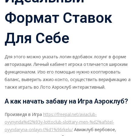
Формат Ставок
Для Себе
Для этого можно указать логин вдобавок лозунг в форме
авторизации. Личный кабинет игрока отличается широким
функционалом.
Изо его помощью нужно кооптировать
баланс, выверить ажио-конто, осуществить верификацию а
также играть во Лото Аэроклуб интерактивный.
А как начать забаву на Игра Аэроклуб?
Произведя в Игра
https://freepal.net/aviaclub-
oyynynda%d2%93y-lottoclub-slottary-men-%d2%afstel-
oyyndaryna-onlayn-t%d1%96rkelu/
Авиаклуб вербовое,