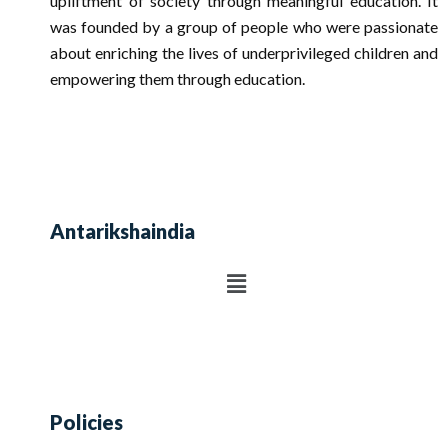
upliftment of society through meaningful education. It
was founded by a group of people who were passionate
about enriching the lives of underprivileged children and
empowering them through education.
Antarikshaindia
Policies