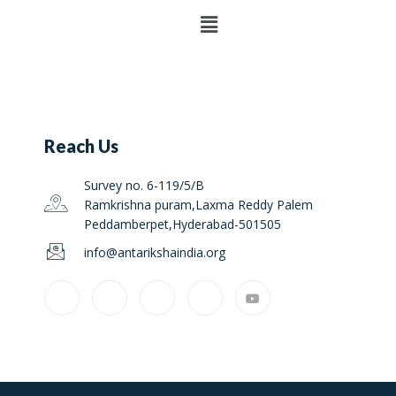
Reach Us
Survey no. 6-119/5/B
Ramkrishna puram,Laxma Reddy Palem
Peddamberpet,Hyderabad-501505
info@antarikshaindia.org