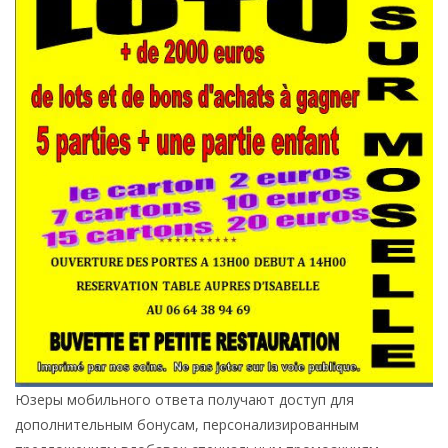
Юзеры мобильного ответа получают доступ для
дополнительным бонусам, персонализированным