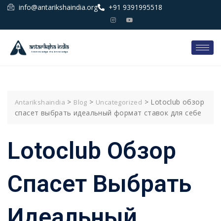
info@antarikshaindia.org
+91 9391995518
>
>
>
Lotoclub обзор
Antarikshaindia
Blog
Uncategorized
спасет выбрать идеальный формат ставок для себе
Lotoclub Обзор
Спасет Выбрать
Идеальный