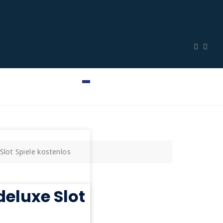
lot Spiele kostenlos
eluxe Slot