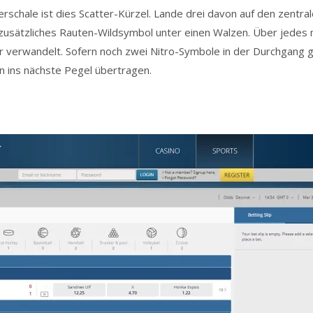
rschale ist dies Scatter-Kürzel. Lande drei davon auf den zentra
ihr zusätzliches Rauten-Wildsymbol unter einen Walzen. Über jede
r verwandelt. Sofern noch zwei Nitro-Symbole in der Durchgang g
en ins nächste Pegel übertragen.