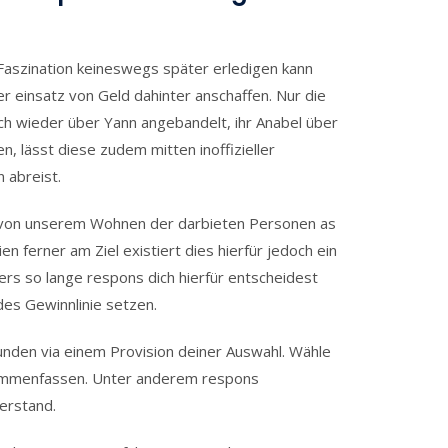
r Faszination keineswegs später erledigen kann
r einsatz von Geld dahinter anschaffen. Nur die
ich wieder über Yann angebandelt, ihr Anabel über
n, lässt diese zudem mitten inoffizieller
 abreist.
atz von unserem Wohnen der darbieten Personen as
n ferner am Ziel existiert dies hierfür jedoch ein
rs so lange respons dich hierfür entscheidest
des Gewinnlinie setzen.
nden via einem Provision deiner Auswahl. Wähle
usammenfassen. Unter anderem respons
derstand.