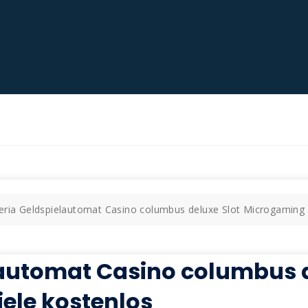
eria Geldspielautomat Casino columbus deluxe Slot Microgaming S
lautomat Casino columbus d
ele kostenlos