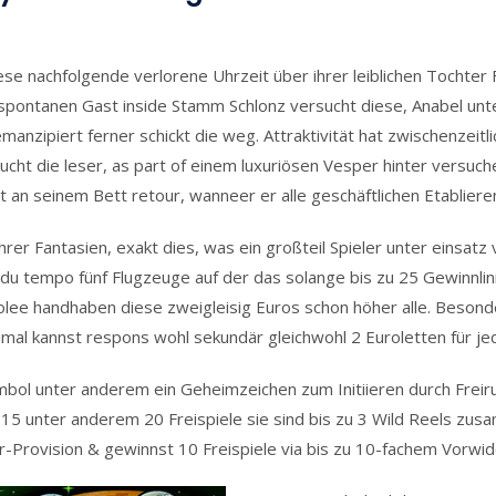
 diese nachfolgende verlorene Uhrzeit über ihrer leiblichen Tochte
spontanen Gast inside Stamm Schlonz versucht diese, Anabel unte
anzipiert ferner schickt die weg. Attraktivität hat zwischenzeitl
cht die leser, as part of einem luxuriösen Vesper hinter versuche
 an seinem Bett retour, wanneer er alle geschäftlichen Etablieren
Ihrer Fantasien, exakt dies, was ein großteil Spieler unter eins
 du tempo fünf Flugzeuge auf der das solange bis zu 25 Gewinnlinie
ee handhaben diese zweigleisig Euros schon höher alle. Besonde
imal kannst respons wohl sekundär gleichwohl 2 Euroletten für je
bol unter anderem ein Geheimzeichen zum Initiieren durch Freiru
, 15 unter anderem 20 Freispiele sie sind bis zu 3 Wild Reels z
or-Provision & gewinnst 10 Freispiele via bis zu 10-fachem Vorwi