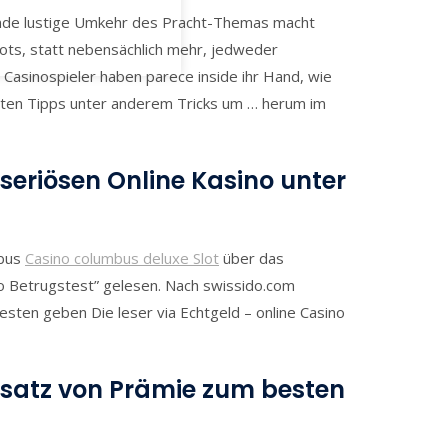
lgende lustige Umkehr des Pracht-Themas macht
lots, statt nebensächlich mehr, jedweder
Casinospieler haben parece inside ihr Hand, wie
esten Tipps unter anderem Tricks um … herum im
seriösen Online Kasino unter
abus
Casino columbus deluxe Slot
über das
o Betrugstest” gelesen. Nach swissido.com
ten geben Die leser via Echtgeld – online Casino
insatz von Prämie zum besten