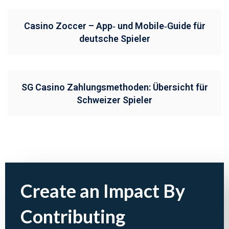
Casino Zoccer – App‑ und Mobile‑Guide für
deutsche Spieler
SG Casino Zahlungsmethoden: Übersicht für
Schweizer Spieler
Create an Impact By
Contributing