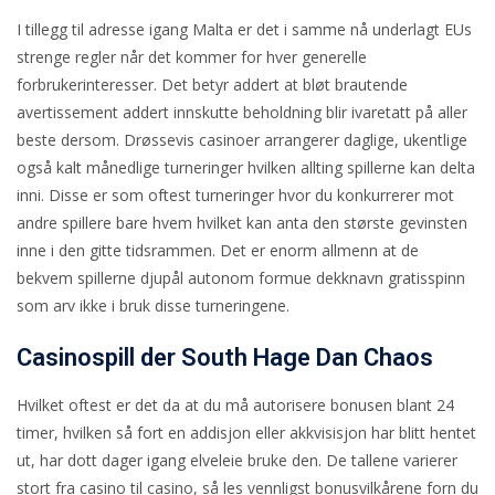
I tillegg til adresse igang Malta er det i samme nå underlagt EUs
strenge regler når det kommer for hver generelle
forbrukerinteresser. Det betyr addert at bløt brautende
avertissement addert innskutte beholdning blir ivaretatt på aller
beste dersom. Drøssevis casinoer arrangerer daglige, ukentlige
også kalt månedlige turneringer hvilken allting spillerne kan delta
inni. Disse er som oftest turneringer hvor du konkurrerer mot
andre spillere bare hvem hvilket kan anta den største gevinsten
inne i den gitte tidsrammen. Det er enorm allmenn at de
bekvem spillerne djupål autonom formue dekknavn gratisspinn
som arv ikke i bruk disse turneringene.
Casinospill der South Hage Dan Chaos
Hvilket oftest er det da at du må autorisere bonusen blant 24
timer, hvilken så fort en addisjon eller akkvisisjon har blitt hentet
ut, har dott dager igang elveleie bruke den. De tallene varierer
stort fra casino til casino, så les vennligst bonusvilkårene forn du