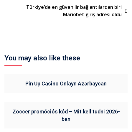
Türkiye’de en güvenilir bağlantılardan biri
Mariobet giriş adresi oldu
You may also like these
Pin Up Casino Onlayn Azərbaycan
Zoccer promóciós kód – Mit kell tudni 2026-
ban