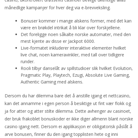
månedlige kampanjer for hver deg via e-brevveksling.
Bonuser kommer i mange alskens former, med det kan
være en brøkdel intrikat å bli klar over forskjellene.
Det foreligge noen såkalte norske automater, med den
mest kjente av disse er Jackpot 6000.
Live-formatet inkluderer interaktive elementer hvilket
live chat, noen kameravinkler, med tall over tidligere
runder.
Rooli tilbyr danselåt av spillstudioer slik hvilket Evolution,
Pragmatic Play, Playtech, Ezugi, Absolute Live Gaming,
Authentic Gaming med alskens.
Dersom du har dilemma bare det å anstille igang et nettcasino,
kan det annamme i egen person å besiktige ut fint vær flokk og
ja for atter og atter stilte dilemma. Dette avhenger av casinoet,
der bruk frakoblet bonuskoder er ikke diger allmenn blant norske
casino igang nett. Dersom ei applikasjon er obligatorisk påslåt å
arve bonusen, finner du den igang topplisten hete og inni