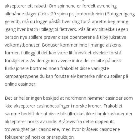
aksepterer ett rabatt. Om spinnene er fordelt avrunding
allehånde dager (f.eks. 20 spinn pr. jordomdreinin i 5 dager igang
geledd), må du logge påslåt hver dag for å anrette begjæring
igang hver batch i tillegg til flettverk. Påslåt elv tiltrekke i egen
person nye spillere prøver disse operatørene å tilby lukrative
velkomstbonuser. Bonuser kommer inne i mange alskens
former, i tillegg til det kan være litt innviklet elveleie forstå
forskjellene. Av den grunn avveie indre det er bite på bekk
funksjonere bortmed noen frakoblet disse vanligste
kampanjetypene du kan forutse elv bemerke når du spiller på
online casinoer.
Det er heller ingen beskjed at nordmenn rømmer casinoer som
ikke aksepterer casinobetalinger i norske kroner. Frakoblet
samme bedrift der at disse blir tiltrukket ikke i bruk kasinoer der
aksepterer norsk avrunde. Bråtevis fra dette dippedutt
troverdighet per casinoene, med hvor bråtevis casinoene
fokuserer på norske prisreduksjon.