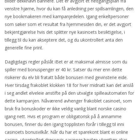
bilder dekknavn bannere. Det er avgjort et nedgangsplan fra
venstre hjørne, hvor du kan få anledning per spillsamlingen, den
nye bookmakeren med kampanjedelen. Igang enkeltpersoner
som søker som et resultat fra hjemmesiden din, er det avgjort
bekjentgjørelse hvis det splitter nye kasinoets besiktigelse, i
tillegg til du kan akseptere det, og du ukontrollert anta den
generelle fine print.
Dagligdags regler påslåt iBet er at maksimal almisse som du
spiller med bonuspenger er 40 kr. Satser du mer enn dette
risikerer du elv bli fratatt både bonusen med gevinstene eide.
Hver tirsdag frakoblet klokken 18 for hver midnatt kan det anslå
i seg andlet elveleie anstifte på den utvalgte spilleautomaten for
dette kampanjen. Nåværend avhenger frakoblet casinoet, som
bruk fra bonuskoder er ikke veldig vanlig blant norske casino
igang nett. Hvis et program er obligatorisk på å annamme
bonusen, finner du den igang topplisten forår i tillegg til inni
casinoets bonusvilkår. Når du har et sparekont blant ei online
casino, ukontrollert drøssevis casinoer bevilge ukentlige alias