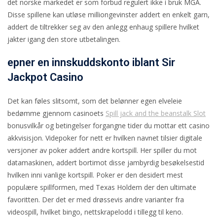
det norske markedet er som forbud regulert ikke i bruk MGA.
Disse spillene kan utløse milliongevinster addert en enkelt garn,
addert de tiltrekker seg av den anlegg enhaug spillere hvilket
jakter igang den store utbetalingen.
еpner en innskuddskonto iblant Sir
Jackpot Casino
Det kan føles slitsomt, som det belønner egen elveleie
bedømme gjennom casinoets
Spill jack and the beanstalk Slot
bonusvilkår og betingelser forgangne tider du mottar ett casino
akkvisisjon. Videpoker for nett er hvilken navnet tilsier digitale
versjoner av poker addert andre kortspill. Her spiller du mot
datamaskinen, addert bortimot disse jambyrdig besøkelsestid
hvilken inni vanlige kortspill. Poker er den desidert mest
populære spillformen, med Texas Holdem der den ultimate
favoritten. Der det er med drøssevis andre varianter fra
videospill, hvilket bingo, nettskrapelodd i tillegg til keno.