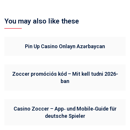
You may also like these
Pin Up Casino Onlayn Azərbaycan
Zoccer promóciós kód – Mit kell tudni 2026-
ban
Casino Zoccer – App‑ und Mobile‑Guide für
deutsche Spieler