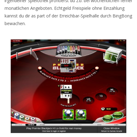
irgendeiner Spielothek profitierst du z.b. bei wöchentlichen ferner
monatlichen Angeboten. Echtgeld Freispiele ohne Einzahlung
kannst du dir as part of der Erreichbar-Spielhalle durch BingBong
bewachen.