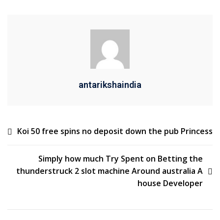
antarikshaindia
Koi 50 free spins no deposit down the pub Princess
Simply how much Try Spent on Betting the
thunderstruck 2 slot machine Around australia A
house Developer