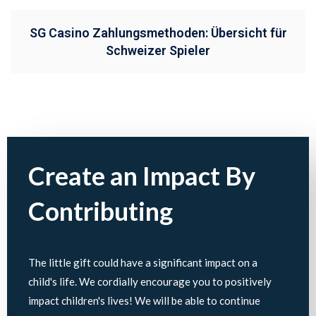
SG Casino Zahlungsmethoden: Übersicht für
Schweizer Spieler
Create an Impact By
Contributing
The little gift could have a significant impact on a
child's life. We cordially encourage you to positively
impact children's lives! We will be able to continue