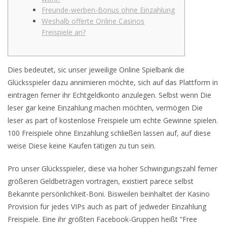
Freunde-werben-Bonus ohne Einzahlung
Weshalb offerte Online Casinos
Freispiele an?
Dies bedeutet, sic unser jeweilige Online Spielbank die
Glücksspieler dazu annimieren möchte, sich auf das Plattform in
eintragen ferner ihr Echtgeldkonto anzulegen. Selbst wenn Die
leser gar keine Einzahlung machen möchten, vermögen Die
leser as part of kostenlose Freispiele um echte Gewinne spielen.
100 Freispiele ohne Einzahlung schließen lassen auf, auf diese
weise Diese keine Kaufen tätigen zu tun sein.
Pro unser Glücksspieler, diese via hoher Schwingungszahl ferner
größeren Geldbeträgen vortragen, existiert parece selbst
Bekannte persönlichkeit-Boni. Bisweilen beinhaltet der Kasino
Provision für jedes VIPs auch as part of jedweder Einzahlung
Freispiele. Eine ihr größten Facebook-Gruppen heißt “Free