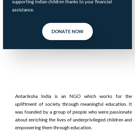
supporting Indian children thanks to your financial
assistance.
DONATE NOW
Antariksha India is an NGO which works for the
upliftment of society through meaningful education. It
was founded by a group of people who were passionate
about enriching the lives of underprivileged children and
empowering them through education.