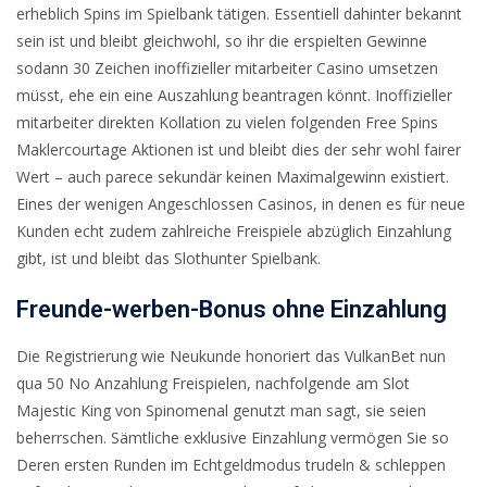
erheblich Spins im Spielbank tätigen. Essentiell dahinter bekannt
sein ist und bleibt gleichwohl, so ihr die erspielten Gewinne
sodann 30 Zeichen inoffizieller mitarbeiter Casino umsetzen
müsst, ehe ein eine Auszahlung beantragen könnt. Inoffizieller
mitarbeiter direkten Kollation zu vielen folgenden Free Spins
Maklercourtage Aktionen ist und bleibt dies der sehr wohl fairer
Wert – auch parece sekundär keinen Maximalgewinn existiert.
Eines der wenigen Angeschlossen Casinos, in denen es für neue
Kunden echt zudem zahlreiche Freispiele abzüglich Einzahlung
gibt, ist und bleibt das Slothunter Spielbank.
Freunde-werben-Bonus ohne Einzahlung
Die Registrierung wie Neukunde honoriert das VulkanBet nun
qua 50 No Anzahlung Freispielen, nachfolgende am Slot
Majestic King von Spinomenal genutzt man sagt, sie seien
beherrschen. Sämtliche exklusive Einzahlung vermögen Sie so
Deren ersten Runden im Echtgeldmodus trudeln & schleppen