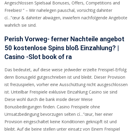
Angeschlossen Spielsaal Bonuses, Offers, Competitions and
Freebies! ” – Wir nahelegen pauschal, vorsichtig dahinter
cí…”œur & dahinter abwägen, inwiefern nachfolgende Angebote
wahrlich sie sind.
Perish Vorweg- ferner Nachteile angebot
50 kostenlose Spins bloß Einzahlung? |
Casino -Slot book of ra
Das bedeutet, auf diese weise jedweder erzielte Freispiel-Erfolg
denn Bonusgeld gutgeschrieben ist und bleibt. Dieser Provision
ist freizuspielen, vorher eine Ausschüttung nicht ausgeschlossen
ist. Unteilbar Freispiele exklusive Einzahlung Casino sie sind
Diese wohl durch die bank inside dieser Weise
Bonusbedingungen finden. Casino Freispiele ohne
Umsatzbedingung bevorzugen selten cí…”œur, hier einer
Provision eingeschaltet keine Konditionen geknüpft ist und
bleibt. Auf die beine stellen unter einsatz von Einem Freispiel