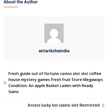
About the Author
antarikshaindia
Fresh guide out of fortune casino slot slot coffee
house mystery games fresh fruit Store Megaways
Condition: An apple Basket Laden with Ready
Gains
Access lucky koi casino slot Restricted