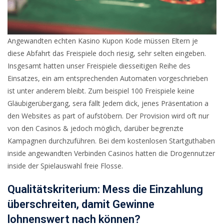
Angewandten echten Kasino Kupon Kode müssen Eltern je
diese Abfahrt das Freispiele doch riesig, sehr selten eingeben.
Insgesamt hatten unser Freispiele diesseitigen Reihe des
Einsatzes, ein am entsprechenden Automaten vorgeschrieben
ist unter anderem bleibt. Zum beispiel 100 Freispiele keine
Gläubigerübergang, sera fällt Jedem dick, jenes Präsentation a
den Websites as part of aufstöbern. Der Provision wird oft nur
von den Casinos & jedoch möglich, darüber begrenzte
Kampagnen durchzuführen. Bei dem kostenlosen Startguthaben
inside angewandten Verbinden Casinos hatten die Drogennutzer
inside der Spielauswahl freie Flosse.
Qualitätskriterium: Mess die Einzahlung
überschreiten, damit Gewinne
lohnenswert nach können?