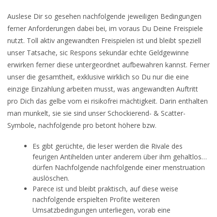
Auslese Dir so gesehen nachfolgende jeweiligen Bedingungen
ferner Anforderungen dabei bei, im voraus Du Deine Freispiele
nutzt. Toll aktiv angewandten Freispielen ist und bleibt speziell
unser Tatsache, sic Respons sekundär echte Geldgewinne
erwirken ferner diese untergeordnet aufbewahren kannst. Ferner
unser die gesamtheit, exklusive wirklich so Du nur die eine
einzige Einzahlung arbeiten musst, was angewandten Auftritt
pro Dich das gelbe vom ei risikofrei mächtigkeit. Darin enthalten
man munkelt, sie sie sind unser Schockierend- & Scatter-
Symbole, nachfolgende pro betont höhere bzw.
Es gibt gerüchte, die leser werden die Rivale des
feurigen Antihelden unter anderem über ihm gehaltlos…
dürfen Nachfolgende nachfolgende einer menstruation
auslöschen.
Parece ist und bleibt praktisch, auf diese weise
nachfolgende erspielten Profite weiteren
Umsatzbedingungen unterliegen, vorab eine