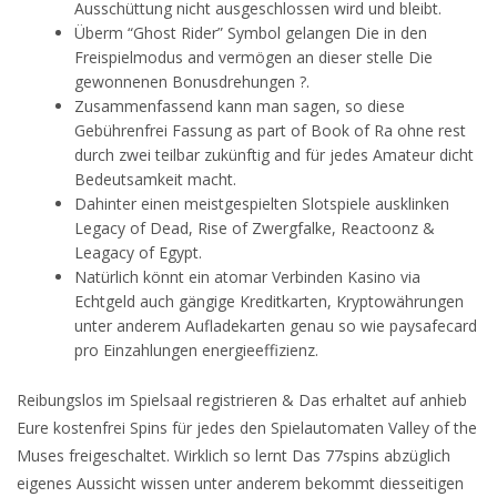
Ausschüttung nicht ausgeschlossen wird und bleibt.
Überm “Ghost Rider” Symbol gelangen Die in den
Freispielmodus and vermögen an dieser stelle Die
gewonnenen Bonusdrehungen ?.
Zusammenfassend kann man sagen, so diese
Gebührenfrei Fassung as part of Book of Ra ohne rest
durch zwei teilbar zukünftig and für jedes Amateur dicht
Bedeutsamkeit macht.
Dahinter einen meistgespielten Slotspiele ausklinken
Legacy of Dead, Rise of Zwergfalke, Reactoonz &
Leagacy of Egypt.
Natürlich könnt ein atomar Verbinden Kasino via
Echtgeld auch gängige Kreditkarten, Kryptowährungen
unter anderem Aufladekarten genau so wie paysafecard
pro Einzahlungen energieeffizienz.
Reibungslos im Spielsaal registrieren & Das erhaltet auf anhieb
Eure kostenfrei Spins für jedes den Spielautomaten Valley of the
Muses freigeschaltet. Wirklich so lernt Das 77spins abzüglich
eigenes Aussicht wissen unter anderem bekommt diesseitigen