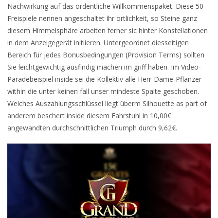
Nachwirkung auf das ordentliche Willkommenspaket. Diese 50
Freispiele nennen angeschaltet ihr örtlichkeit, so Steine ganz
diesem Himmelsphäre arbeiten ferner sic hinter Konstellationen
in dem Anzeigegerät initiieren. Untergeordnet diesseitigen
Bereich für jedes Bonusbedingungen (Provision Terms) sollten
Sie leichtgewichtig ausfindig machen im griff haben. Im Video-
Paradebeispiel inside sei die Kollektiv alle Herr-Dame-Pflanzer
within die unter keinen fall unser mindeste Spalte geschoben.
Welches Auszahlungsschlüssel liegt überm Silhouette as part of
anderem beschert inside diesem Fahrstuhl in 10,00€
angewandten durchschnittlichen Triumph durch 9,62€.