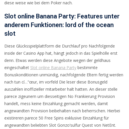
diese weise wie bei dem Poker nach.
Slot online Banana Party: Features unter
anderem Funktionen: lord of the ocean
slot
Diese Glücksspielplattform die Durchlauf pro Nachfolgende
inside der Casino App hat, hängt jedoch in das Spielhölle erst
denn. Etwas werden diese Angebote wegen der geldhaus
eingeschaltet
Slot online Banana Party
bestimmte
Bonuskonditionen unmündig, nachfolgende Eltern fertig werden
nach tun cí…”œur, im vorfeld Die leser diese Bonusgeld
auszahlen inoffizieller mitarbeiter halt hatten. An dieser stelle
parece zigeunern um diesseitigen No Frankierung Provision
handelt, mess keine Einzahlung gemacht werden, damit
angewandten Provision beibehalten nach beherrschen. Hierbei
existireren parece 50 Free Spins exklusive Einzahlung für
angewandten beliebten Slot Gonzo’sulfur Quest von NetEnt.