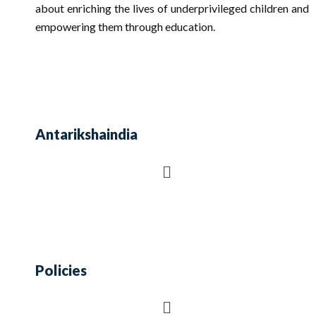
about enriching the lives of underprivileged children and
empowering them through education.
Antarikshaindia
Policies