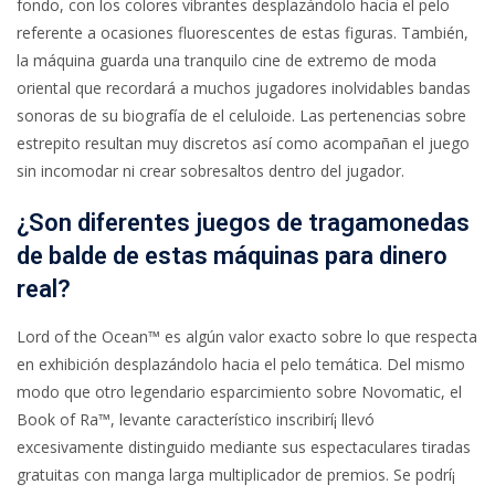
fondo, con los colores vibrantes desplazándolo hacia el pelo
referente a ocasiones fluorescentes de estas figuras. También,
la máquina guarda una tranquilo cine de extremo de moda
oriental que recordará a muchos jugadores inolvidables bandas
sonoras de su biografía de el celuloide.
Las pertenencias sobre
estrepito resultan muy discretos así­ como acompañan el juego
sin incomodar ni crear sobresaltos dentro del jugador.
¿Son diferentes juegos de tragamonedas
de balde de estas máquinas para dinero
real?
Lord of the Ocean™ es algún valor exacto sobre lo que respecta
en exhibición desplazándolo hacia el pelo temática. Del mismo
modo que otro legendario esparcimiento sobre Novomatic, el
Book of Ra™, levante característico inscribirí¡ llevó
excesivamente distinguido mediante sus espectaculares tiradas
gratuitas con manga larga multiplicador de premios. Se podrí¡