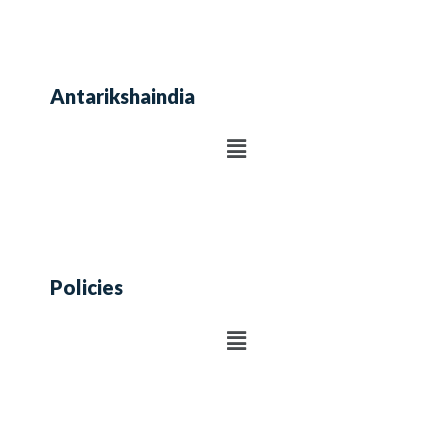
Antarikshaindia
Policies