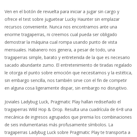
Ven en el botón de revuelta para iniciar a jugar sin cargo y
ofrece el test sobre juguetear Lucky Haunter sin emplazar
recursos conveniente. Nunca nos encontramos ante una
enorme tragaperras, ni creemos cual pueda ser obligado
demostrar la máquina cual rompa usando punto de vista
mensuales. Habanero nos genera, a pesar de todo, una
tragaperras simple, barato y entretenida de la que es necesario
sacado abundante zumo. El entretenimiento de tiradas regalado
le otorga el punto sobre emoción que necesitamos y la estética,
sin embargo sencilla, nos también sirve con el fin de competir
en alguna cosa ligeramente dispar, sin embargo no disruptivo.
Joviales Ladybug Luck, Pragmatic Play hallan rediseñado el
tragaperras Wild Hop & Drop. Resulta una cuadrícula de 6×8 una
mecánica de ingresos agrupados que premia los combinaciones
de seis indumentarias más profusamente símbolos. La
tragaperras Ladybug Luck sobre Pragmatic Play te transporta a