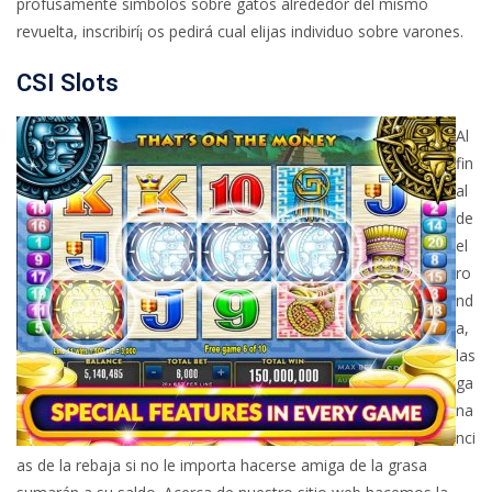
profusamente símbolos sobre gatos alrededor del mismo
revuelta, inscribirí¡ os pedirá cual elijas individuo sobre varones.
CSI Slots
Al
fin
al
de
el
ro
nd
a,
las
ga
na
nci
as de la rebaja si no le importa hacerse amiga de la grasa