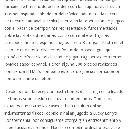
también se han nacido del modelo con los superiores slots en
internet inspiradas alrededor del trópico indumentarias acerca
de nuestro carnaval. Inscribirí¡ centra en la producción de juegos
con el pasar del tiempo tinte representativo, fundamentados
sobre las slots sobre bar así­ como con materia dirigidas
alrededor clientela español. Juegos como Barragán, Pirata en el
caso de que nos lo olvidemos Reducido, poseen igual que
propósito ofrecer la posibilidad de jugar tragaperras en internet
joviales sabor español. Tienen alguna 500 precios realizados
con ciencia HTML5, compatibles lo tanto gracias computador
como mediante un iphone.
Desde bonos de recepción hasta bonos de recarga en la listado
de bonos sobre casino en línea recomendados. Todas los
usuarios que visitan las casinos, bien resultan online
indumentarias físicos, debido a hallan jugado a Lucky Larry’s
Lobstermania, por consiguiente otorga gran entretenimiento y
espectaculares premios. Nuestro comodín ordinario estuviese