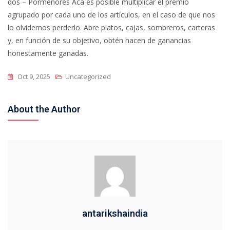
dos – Pormenores Acá es posible multiplicar el premio
agrupado por cada uno de los artículos, en el caso de que nos
lo olvidemos perderlo. Abre platos, cajas, sombreros, carteras
y, en función de su objetivo, obtén hacen de ganancias
honestamente ganadas.
Oct 9, 2025
Uncategorized
About the Author
antarikshaindia