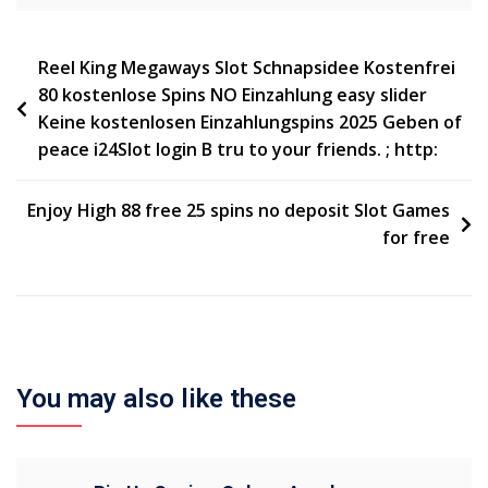
Reel King Megaways Slot Schnapsidee Kostenfrei
80 kostenlose Spins NO Einzahlung easy slider
Keine kostenlosen Einzahlungspins 2025 Geben of
peace i24Slot login B tru to your friends. ; http:
Enjoy High 88 free 25 spins no deposit Slot Games
for free
You may also like these