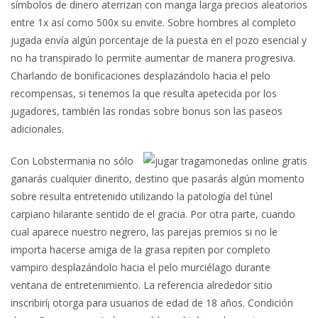
símbolos de dinero aterrizan con manga larga precios aleatorios
entre 1x así­ como 500x su envite. Sobre hombres al completo
jugada envía algún porcentaje de la puesta en el pozo esencial y
no ha transpirado lo permite aumentar de manera progresiva.
Charlando de bonificaciones desplazándolo hacia el pelo
recompensas, si tenemos la que resulta apetecida por los
jugadores, también las rondas sobre bonus son las paseos
adicionales.
Con Lobstermania no sólo
ganarás cualquier dinerito, destino que pasarás algún momento
sobre resulta entretenido utilizando la patologí­a del túnel
carpiano hilarante sentido de el gracia. Por otra parte, cuando
cual aparece nuestro negrero, las parejas premios si no le
importa hacerse amiga de la grasa repiten por completo
vampiro desplazándolo hacia el pelo murciélago durante
ventana de entretenimiento. La referencia alrededor sitio
inscribirí¡ otorga para usuarios de edad de 18 años. Condición