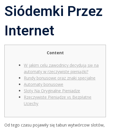
Siódemki Przez
Internet
Content
W jakim celu zawodnicy decydują się na
automaty w rzeczywiste pieniążki?
Rundy bonusowe oraz znaki specjalne
Automaty bonusowe
Sloty Na Oryginalne Pieniadze
Rzeczywiste Pieniądze vs Bezpłatne
Uciechy
Od tego czasu pojawiły się tabun wytwórcow slotów,