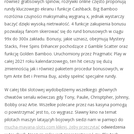
również gratisowych spinów, rozrywki online często proponują
rundy kluczowego ekranu i funkcje Cashback. Big Bamboo
rozróżnia czujności maksymalną wygraną x, jednak wystarczy
baczyć dzięki wysoką nietrwałość. 4 funkcje zakupienia bonusu
pozwalają fanom skierować się do rund bonusowych w ciągu
99x do 300x zakładu. Bonusy, jakie uznasz, obejmują Mystery
Stacks, Free Spins Enhancer pochodzące z Gamble Scatter oraz
funkcję Golden Bamboo. Uruchomiony przez Pragmatic Play w
całej 2021 roku kalendarzowego, ten hit cieszy się dużą
zmiennością jak i również pakietem procedur bonusowych, w
tym Ante Bet i Premia Buy, ażeby spełnić specjalne rundy.
W całej tibii slotowej wydobędziemy wszelkiego głównych
chwatów serialu wówczas gdy Tony, Paulie, Chrisptpher, Johnny,
Bobby oraz Artie. Wszelkie polecane przez nas kasyna pomogą
ci powstrzymać jest to, co wygrasz. Sławny kino na temat
pilotach maszyn latającyh bojowych siedzi nam w pamięci do
mucha-mayana-slots.com kliknij, żeby przeczytać
odwiedzenia