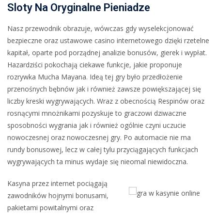
Sloty Na Oryginalne Pieniadze
Nasz przewodnik obrazuje, wówczas gdy wyselekcjonować
bezpieczne oraz ustawowe casino internetowego dzięki rzetelne
kapitał, oparte pod porządnej analizie bonusów, gierek i wypłat.
Hazardziści pokochają ciekawe funkcje, jakie proponuje
rozrywka Mucha Mayana. Ideą tej gry było przedłożenie
przenośnych bębnów jak i również zawsze powiększającej się
liczby kreski wygrywających. Wraz z obecnością Respinów oraz
rosnącymi mnożnikami pozyskuje to graczowi dziwaczne
sposobności wygrania jak i również ogólnie czyni uczucie
nowoczesnej oraz nowoczesnej gry. Po automacie nie ma
rundy bonusowej, lecz w całej tylu przyciągających funkcjach
wygrywających ta minus wydaje się nieomal niewidoczna.
Kasyna przez internet pociągają
zawodników hojnymi bonusami,
pakietami powitalnymi oraz