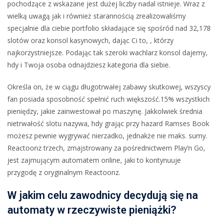
pochodzące z wskazane jest dużej liczby nadal istnieje. Wraz z
wielką uwagą jak i również starannością zrealizowaliśmy
specjalnie dla ciebie portfolio składające się spośród nad 32,178
slotów oraz konsol kasynowych, dając Ci to, , którzy
najkorzystniejsze.
Podając tak szeroki wachlarz konsol dajemy,
hdy i Twoja osoba odnajdziesz kategoria dla siebie.
Określa on, że w ciągu długotrwałej zabawy skutkowej, wszyscy
fan posiada sposobność spełnić ruch większość.15% wszystkich
pieniędzy, jakie zainwestował po maszynę. Jakkolwiek średnia
nietrwałość slotu nazywa, hdy grając przy hazard Ramses Book
możesz pewnie wygrywać nierzadko, jednakże nie maks. sumy.
Reactoonz trzech, zmajstrowany za pośrednictwem Play’n Go,
jest zajmującym automatem online, jaki to kontynuuje
przygodę z oryginalnym Reactoonz.
W jakim celu zawodnicy decydują się na
automaty w rzeczywiste pieniążki?