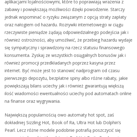
aplikacjami lojalnościowymi, które to poprawiają wrażenia z
zabawy i powiększają możliwości dzięki powodzenie. Starczy
jednak wspominać o ryzyku związanym z opcją straty zapłaty
oraz nałogiem od hazardu. Rozrywki internetowego w ciągu
rzeczywiste pieniądze żądają odpowiedzialnego podejścia jak i
również ostrożności, aby umożliwić, że przebieg hazardu wydaje
się sympatyczny i sprawdzony na rzecz statusu finansowego
konsumenta. Zyskaj ze wszystkich osiągalnych bonusów jak i
również promocji przedkładanych poprzez kasyna przez
internet. Być może jest to stanowić nadprogram od czasu
pierwszego depozytu, bezpłatne spiny albo różne rabaty, jakie
powiększają bilans uciechy jak i również gwarantują większą
ilość wiadomości ewentualności uciechy pod automatach online
na finanse oraz wygrywania.
Największą popularnością owo automaty hot spot, zaś
dokładniej Sizzling Hot, Book of Ra, Ultra Hot lub Dolphin’s
Pearl. Lecz różne modele podobnie potrafią poszczycić się