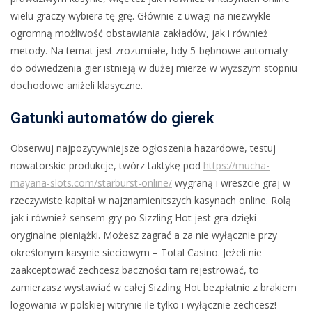
wielu graczy wybiera tę grę. Głównie z uwagi na niezwykle
ogromną możliwość obstawiania zakładów, jak i również
metody. Na temat jest zrozumiałe, hdy 5-bębnowe automaty
do odwiedzenia gier istnieją w dużej mierze w wyższym stopniu
dochodowe aniżeli klasyczne.
Gatunki automatów do gierek
Obserwuj najpozytywniejsze ogłoszenia hazardowe, testuj
nowatorskie produkcje, twórz taktykę pod
https://mucha-
mayana-slots.com/starburst-online/
wygraną i wreszcie graj w
rzeczywiste kapitał w najznamienitszych kasynach online. Rolą
jak i również sensem gry po Sizzling Hot jest gra dzięki
oryginalne pieniążki. Możesz zagrać a za nie wyłącznie przy
określonym kasynie sieciowym – Total Casino. Jeżeli nie
zaakceptować zechcesz baczności tam rejestrować, to
zamierzasz wystawiać w całej Sizzling Hot bezpłatnie z brakiem
logowania w polskiej witrynie ile tylko i wyłącznie zechcesz!