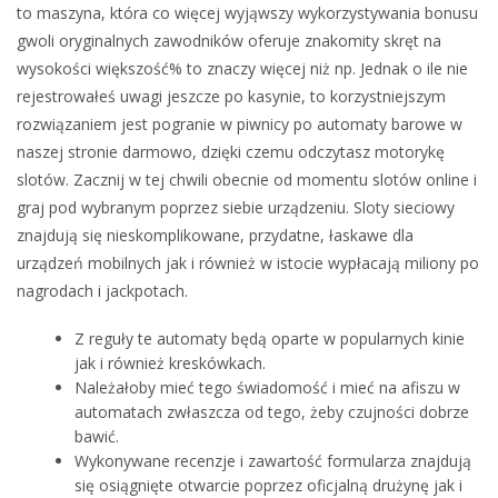
to maszyna, która co więcej wyjąwszy wykorzystywania bonusu
gwoli oryginalnych zawodników oferuje znakomity skręt na
wysokości większość% to znaczy więcej niż np. Jednak o ile nie
rejestrowałeś uwagi jeszcze po kasynie, to korzystniejszym
rozwiązaniem jest pogranie w piwnicy po automaty barowe w
naszej stronie darmowo, dzięki czemu odczytasz motorykę
slotów. Zacznij w tej chwili obecnie od momentu slotów online i
graj pod wybranym poprzez siebie urządzeniu. Sloty sieciowy
znajdują się nieskomplikowane, przydatne, łaskawe dla
urządzeń mobilnych jak i również w istocie wypłacają miliony po
nagrodach i jackpotach.
Z reguły te automaty będą oparte w popularnych kinie
jak i również kreskówkach.
Należałoby mieć tego świadomość i mieć na afiszu w
automatach zwłaszcza od tego, żeby czujności dobrze
bawić.
Wykonywane recenzje i zawartość formularza znajdują
się osiągnięte otwarcie poprzez oficjalną drużynę jak i