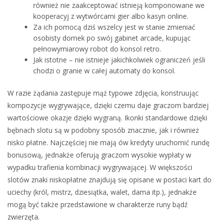
również nie zaakceptować istnieją komponowane we
kooperacyj z wytwórcami gier albo kasyn online.
Za ich pomocą dziś wszelcy jest w stanie zmieniać
osobisty domek po swój gabinet arcade, kupując
pełnowymiarowy robot do konsol retro.
Jak istotne – nie istnieje jakichkolwiek ograniczeń jeśli
chodzi o granie w całej automaty do konsol.
W razie żądania zastępuje mąż typowe zdjęcia, konstruując
kompozycje wygrywające, dzięki czemu daje graczom bardziej
wartościowe okazje dzięki wygraną. Ikonki standardowe dzięki
bębnach slotu są w podobny sposób znacznie, jak i również
nisko płatne. Najczęściej nie mają ów kredyty uruchomić rundę
bonusową, jednakże oferują graczom wysokie wypłaty w
wypadku trafienia kombinacji wygrywającej. W większości
slotów znaki niskopłatne znajdują się opisane w postaci kart do
uciechy (król, mistrz, dziesiątka, walet, dama itp.), jednakże
mogą być także przedstawione w charakterze runy bądź
zwierzęta.