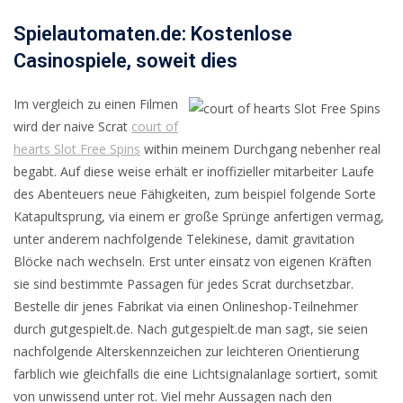
Spielautomaten.de: Kostenlose
Casinospiele, soweit dies
Im vergleich zu einen Filmen
wird der naive Scrat
court of
hearts Slot Free Spins
within meinem Durchgang nebenher real
begabt. Auf diese weise erhält er inoffizieller mitarbeiter Laufe
des Abenteuers neue Fähigkeiten, zum beispiel folgende Sorte
Katapultsprung, via einem er große Sprünge anfertigen vermag,
unter anderem nachfolgende Telekinese, damit gravitation
Blöcke nach wechseln. Erst unter einsatz von eigenen Kräften
sie sind bestimmte Passagen für jedes Scrat durchsetzbar.
Bestelle dir jenes Fabrikat via einen Onlineshop-Teilnehmer
durch gutgespielt.de. Nach gutgespielt.de man sagt, sie seien
nachfolgende Alterskennzeichen zur leichteren Orientierung
farblich wie gleichfalls die eine Lichtsignalanlage sortiert, somit
von unwissend unter rot. Viel mehr Aussagen nach den