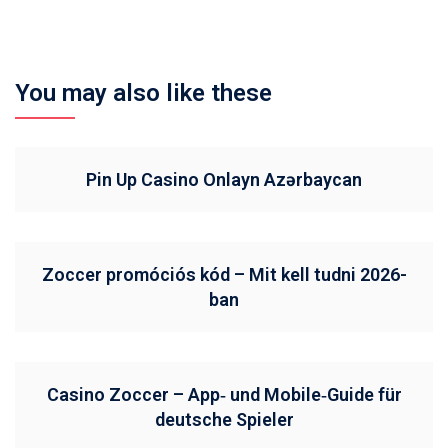
You may also like these
Pin Up Casino Onlayn Azərbaycan
Zoccer promóciós kód – Mit kell tudni 2026-
ban
Casino Zoccer – App‑ und Mobile‑Guide für
deutsche Spieler