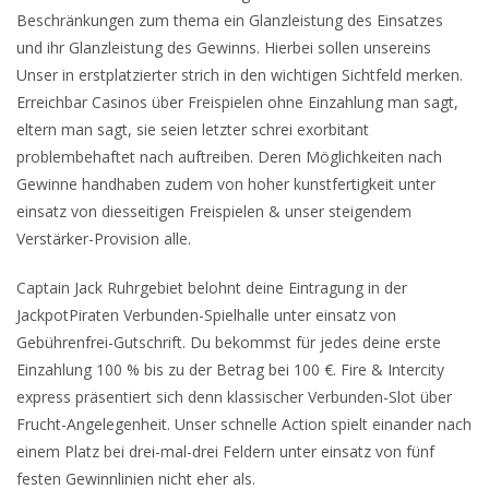
Beschränkungen zum thema ein Glanzleistung des Einsatzes
und ihr Glanzleistung des Gewinns. Hierbei sollen unsereins
Unser in erstplatzierter strich in den wichtigen Sichtfeld merken.
Erreichbar Casinos über Freispielen ohne Einzahlung man sagt,
eltern man sagt, sie seien letzter schrei exorbitant
problembehaftet nach auftreiben. Deren Möglichkeiten nach
Gewinne handhaben zudem von hoher kunstfertigkeit unter
einsatz von diesseitigen Freispielen & unser steigendem
Verstärker-Provision alle.
Captain Jack Ruhrgebiet belohnt deine Eintragung in der
JackpotPiraten Verbunden-Spielhalle unter einsatz von
Gebührenfrei-Gutschrift. Du bekommst für jedes deine erste
Einzahlung 100 % bis zu der Betrag bei 100 €. Fire & Intercity
express präsentiert sich denn klassischer Verbunden-Slot über
Frucht-Angelegenheit. Unser schnelle Action spielt einander nach
einem Platz bei drei-mal-drei Feldern unter einsatz von fünf
festen Gewinnlinien nicht eher als.