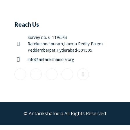
Reach Us
Survey no. 6-119/5/B
Ramkrishna puram,Laxma Reddy Palem
Peddamberpet,Hyderabad-501505
info@antarikshaindia.org
© AntarikshaIndia All Rights Reserved.