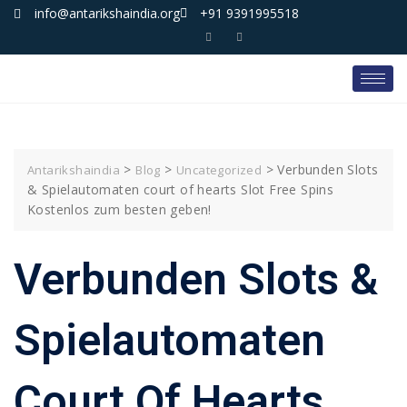
info@antarikshaindia.org
+91 9391995518
>
>
>
Verbunden Slots
Antarikshaindia
Blog
Uncategorized
& Spielautomaten court of hearts Slot Free Spins
Kostenlos zum besten geben!
Verbunden Slots &
Spielautomaten
Court Of Hearts