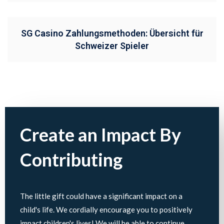
SG Casino Zahlungsmethoden: Übersicht für
Schweizer Spieler
Create an Impact By
Contributing
The little gift could have a significant impact on a
child's life. We cordially encourage you to positively
impact children's lives! We will be able to continue