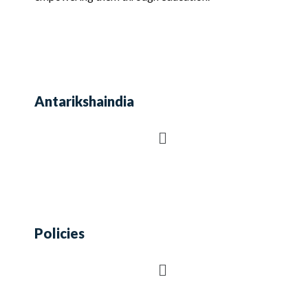
Antarikshaindia
Policies