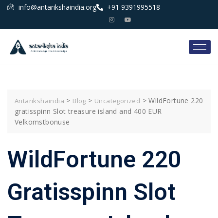
info@antarikshaindia.org
+91 9391995518
>
>
>
WildFortune 220
Antarikshaindia
Blog
Uncategorized
gratisspinn Slot treasure island and 400 EUR
Velkomstbonuse
WildFortune 220
Gratisspinn Slot