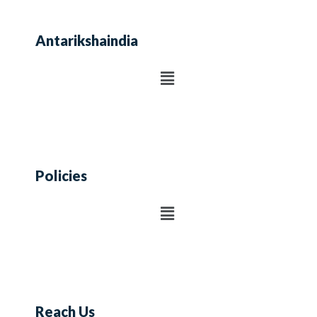
Antarikshaindia
Policies
Reach Us