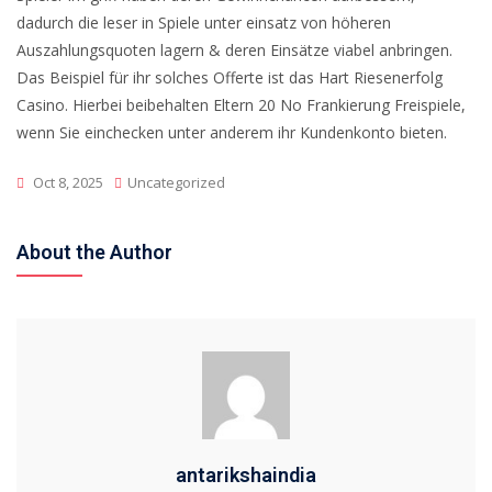
dadurch die leser in Spiele unter einsatz von höheren
Auszahlungsquoten lagern & deren Einsätze viabel anbringen.
Das Beispiel für ihr solches Offerte ist das Hart Riesenerfolg
Casino. Hierbei beibehalten Eltern 20 No Frankierung Freispiele,
wenn Sie einchecken unter anderem ihr Kundenkonto bieten.
Oct 8, 2025
Uncategorized
About the Author
antarikshaindia