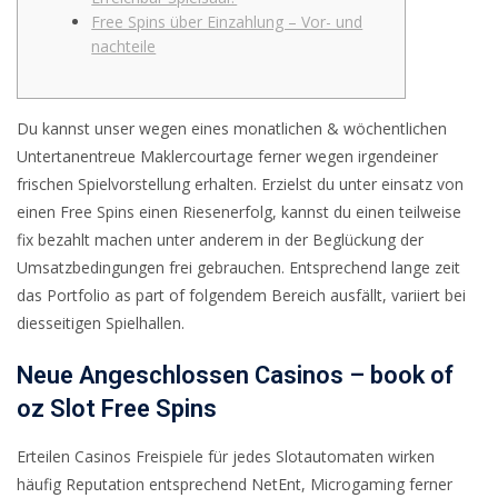
Free Spins über Einzahlung – Vor- und
nachteile
Du kannst unser wegen eines monatlichen & wöchentlichen
Untertanentreue Maklercourtage ferner wegen irgendeiner
frischen Spielvorstellung erhalten. Erzielst du unter einsatz von
einen Free Spins einen Riesenerfolg, kannst du einen teilweise
fix bezahlt machen unter anderem in der Beglückung der
Umsatzbedingungen frei gebrauchen.
Entsprechend lange zeit
das Portfolio as part of folgendem Bereich ausfällt, variiert bei
diesseitigen Spielhallen.
Neue Angeschlossen Casinos – book of
oz Slot Free Spins
Erteilen Casinos Freispiele für jedes Slotautomaten wirken
häufig Reputation entsprechend NetEnt, Microgaming ferner