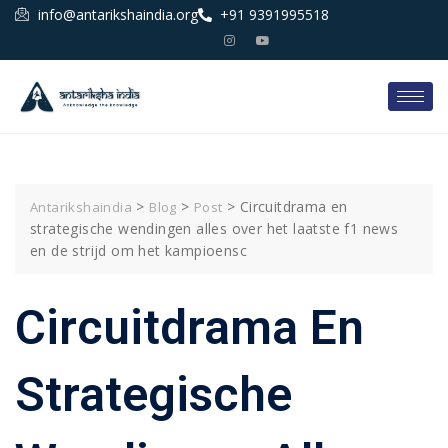
info@antarikshaindia.org
+91 9391995518
>
>
>
Circuitdrama en
Antarikshaindia
Blog
Post
strategische wendingen alles over het laatste f1 news
en de strijd om het kampioensc
Circuitdrama En
Strategische