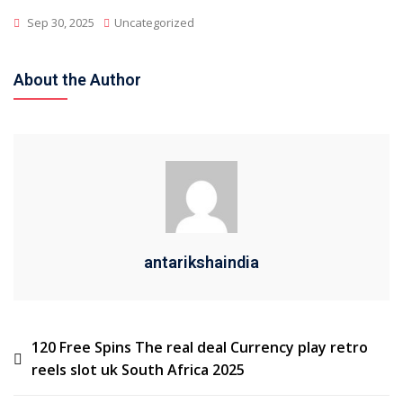
Sep 30, 2025
Uncategorized
About the Author
antarikshaindia
120 Free Spins The real deal Currency play retro
reels slot uk South Africa 2025