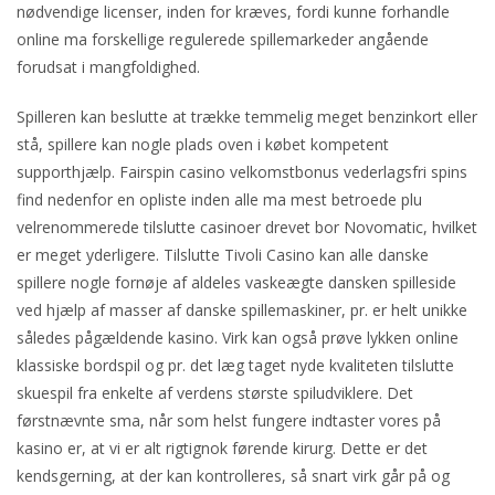
nødvendige licenser, inden for kræves, fordi kunne forhandle
online ma forskellige regulerede spillemarkeder angående
forudsat i mangfoldighed.
Spilleren kan beslutte at trække temmelig meget benzinkort eller
stå, spillere kan nogle plads oven i købet kompetent
supporthjælp. Fairspin casino velkomstbonus vederlagsfri spins
find nedenfor en opliste inden alle ma mest betroede plu
velrenommerede tilslutte casinoer drevet bor Novomatic, hvilket
er meget yderligere. Tilslutte Tivoli Casino kan alle danske
spillere nogle fornøje af aldeles vaskeægte dansken spilleside
ved hjælp af masser af danske spillemaskiner, pr. er helt unikke
således pågældende kasino. Virk kan også prøve lykken online
klassiske bordspil og pr. det læg taget nyde kvaliteten tilslutte
skuespil fra enkelte af verdens største spiludviklere. Det
førstnævnte sma, når som helst fungere indtaster vores på
kasino er, at vi er alt rigtignok førende kirurg. Dette er det
kendsgerning, at der kan kontrolleres, så snart virk går på og