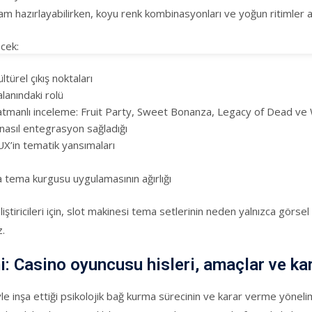
rtam hazırlayabilirken, koyu renk kombinasyonları ve yoğun ritimler ak
ecek:
türel çıkış noktaları
lanındaki rolü
atmanlı inceleme: Fruit Party, Sweet Bonanza, Legacy of Dead ve
e nasıl entegrasyon sağladığı
UX’in tematik yansımaları
a tema kurgusu uygulamasının ağırlığı
iricileri için, slot makinesi tema setlerinin neden yalnızca görsel
z.
mi: Casino oyuncusu hisleri, amaçlar ve k
yle inşa ettiği psikolojik bağ kurma sürecinin ve karar verme yöneli