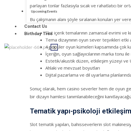
parlayan tonlar fazlasıyla sıcak ve rahatlatıcı bir o
Upcoming Events
Bu çalışmanın alanı şöyle sıralanan konuları yer ver
Contact Us
Slot içerik temalarının zamansal evrimi ve kül
Birthday Tree
Tema dizaynının oyun sever teşvikleri etki a
4 popüler oyun kümeleri kapsamında çok k
X
İçeriğin, oyun sağlayıcılarının marka tonu il
Estetik/akustik düzen, etkileşim yüzeyi ve 
Ahlaki ve mevzuat boyutları
Dijital pazarlama ve dil uyarlama planlarınd
Sonuç olarak, hem casino severler hem de oyun gelişt
bir dizayn hamlesi tanımlanabileceğini kanıtlayacağı
Tematik yapı-psikoloji etkileşi
Slot tematik yapıları, bahisseverlerin slot makinesi