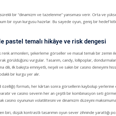
 sürekli bir “dinamizm ve tazelenme” yansıması verir. Orta ve yüks
ptimum bir oyun kurgusu hazırlar. Bu sayede oyun, geniş bir hedef kit
e pastel temalı hikâye ve risk dengesi
nk armonileri, şekerleme görseller ve masal temalı bir zemin ile 
rak görüldüğünü vurgular. Tasarım, candy, lollipoplar, dondurmalar 
a dili, ilk bakışta emniyetli, neşeli ve sakin bir casino deneyimi his
aklı bir kurgu yer alır.
 özelliği) formatı, her kârtan sonra görsellerin kaybolup yerlerin
atır ve casino severin her an çeşitli bir kombinasyon seti görme av
ayarak casino oyununun volatilitesini ve dinamizm düzeyini maksimuma 
 biri, düşük kontrastlı tasarımın oyun sever zihninde yarattığı pozi