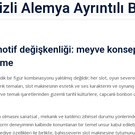
zli Alemya Ayrıntılı 
otif değişkenliği: meyve konsep
irme
 bir figür kombinasyonu yalıtılmış değildir; her slot, oyun severe 
rik temaları, slot makinesinin estetik ve ses karakterini ve oynanış s
yve temalı işaretlerinden gizemli tarihî kültürlere, capcanlı bonbon 
p olmasını sanatsal , mekanik ve katılımcı zihinsel durumu yönleri
form deneyiminin kalbinde konumlanan bir temel unsur kabul edilebi
ediye özellikleri ile birlikte, bahisseverin slot makinesine tutumunu