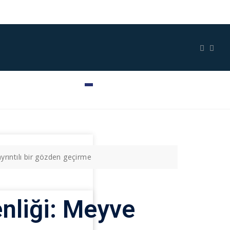
yrıntılı bir gözden geçirme
nliği: Meyve