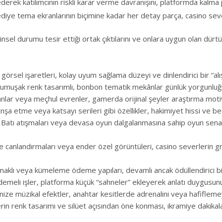
derek katılımcının riskli karar verme davranışını, platformda kalma
iye tema ekranlarının biçimine kadar her detay parça, casino severin
sel durumu tesir ettiği ortak çıktılarını ve onlara uygun olan dürtü 
rsel işaretleri, kolay uyum sağlama düzeyi ve dinlendirici bir “alış
umuşak renk tasarımlı, bonbon tematik mekânlar günlük yorgunluğu
i planlar veya meçhul evrenler, gamerda orijinal şeyler araştırma mo
a etme veya katsayı serileri gibi özellikler, hakimiyet hissi ve bece
 Batı atışmaları veya devasa oyun dalgalanmasına sahip oyun senary
e canlandırmaları veya ender özel görüntüleri, casino severlerin 
klı veya kümeleme ödeme yapıları, devamlı ancak ödüllendirici bir
meli işler, platforma küçük “sahneler” ekleyerek anlatı duygusunu 
ronize müzikal efektler, anahtar kesitlerde adrenalini veya hafifleme
rin renk tasarımı ve silüet açısından öne konması, ikramiye dakikalar