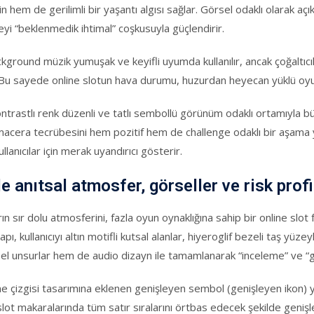
n hem de gerilimli bir yaşantı algısı sağlar. Görsel odaklı olarak a
leyi “beklenmedik ihtimal” coşkusuyla güçlendirir.
kground müzik yumuşak ve keyifli uyumda kullanılır, ancak çoğaltıcı
 Bu sayede online slotun hava durumu, huzurdan heyecan yüklü oyun 
trastlı renk düzenli ve tatlı sembollü görünüm odaklı ortamıyla büyü
 macera tecrübesini hem pozitif hem de challenge odaklı bir aşama
nıcılar için merak uyandırıcı gösterir.
 anıtsal atmosfer, görseller ve risk profi
n sır dolu atmosferini, fazla oyun oynaklığına sahip bir online slot 
yapı, kullanıcıyı altın motifli kutsal alanlar, hiyeroglif bezeli taş yüze
 unsurlar hem de audio dizayn ile tamamlanarak “inceleme” ve “gize
me çizgisi tasarımına eklenen genişleyen sembol (genişleyen ikon) 
slot makaralarında tüm satır sıralarını örtbas edecek şekilde genişl