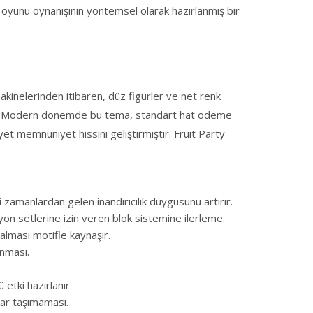
o oyunu oynanışının yöntemsel olarak hazırlanmış bir
akinelerinden itibaren, düz figürler ve net renk
tir. Modern dönemde bu tema, standart hat ödeme
yet memnuniyet hissini geliştirmiştir. Fruit Party
zamanlardan gelen inandırıcılık duygusunu artırır.
on setlerine izin veren blok sistemine ilerleme.
alması motifle kaynaşır.
anması.
etki hazırlanır.
ılar taşımaması.