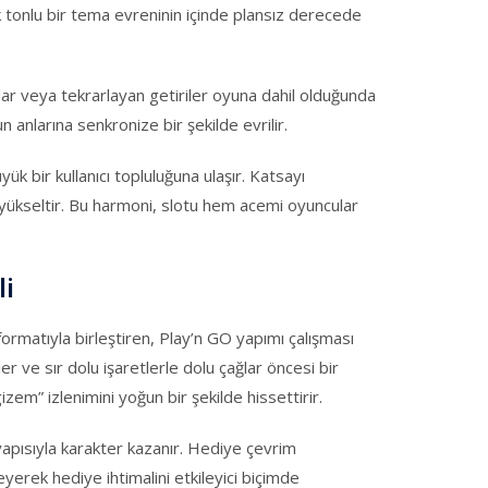
çık tonlu bir tema evreninin içinde plansız derecede
lar veya tekrarlayan getiriler oyuna dahil olduğunda
anlarına senkronize bir şekilde evrilir.
k bir kullanıcı topluluğuna ulaşır. Katsayı
 yükseltir. Bu harmoni, slotu hem acemi oyuncular
li
formatıyla birleştiren, Play’n GO yapımı çalışması
yler ve sır dolu işaretlerle dolu çağlar öncesi bir
m” izlenimini yoğun bir şekilde hissettirir.
yapısıyla karakter kazanır. Hediye çevrim
eyerek hediye ihtimalini etkileyici biçimde