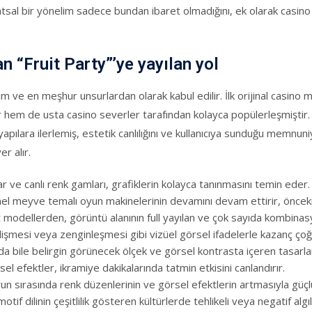
natsal bir yönelim sadece bundan ibaret olmadığını, ek olarak casin
n “Fruit Party”’ye yayılan yol
ve en meşhur unsurlardan olarak kabul edilir. İlk orijinal casino m
lar hem de usta casino severler tarafından kolayca popülerleşmiş
apılara ilerlemiş, estetik canlılığını ve kullanıcıya sunduğu memnuni
r alır.
r ve canlı renk gamları, grafiklerin kolayca tanınmasını temin eder.
l meyve temalı oyun makinelerinin devamını devam ettirir, önceki 
modellerden, görüntü alanının full yayılan ve çok sayıda kombinasy
lişmesi veya zenginleşmesi gibi vizüel görsel ifadelerle kazanç çoğ
nda bile belirgin görünecek ölçek ve görsel kontrasta içeren tasarl
sel efektler, ikramiye dakikalarında tatmin etkisini canlandırır.
 sırasında renk düzenlerinin ve görsel efektlerin artmasıyla güçlü 
if dilinin çeşitlilik gösteren kültürlerde tehlikeli veya negatif alg