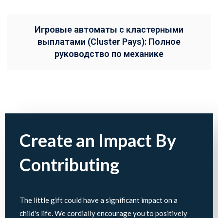
Игровые автоматы с кластерными
выплатами (Cluster Pays): Полное
руководство по механике
Create an Impact By
Contributing
The little gift could have a significant impact on a
child's life. We cordially encourage you to positively