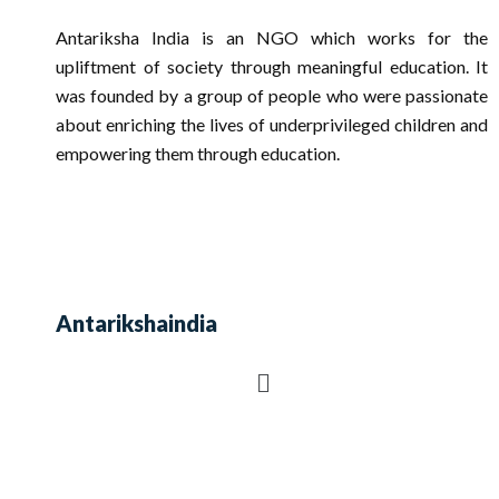
Antariksha India is an NGO which works for the
upliftment of society through meaningful education. It
was founded by a group of people who were passionate
about enriching the lives of underprivileged children and
empowering them through education.
Antarikshaindia