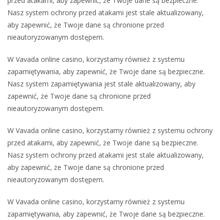
przed atakami, aby zapewnić, że Twoje dane są bezpieczne.
Nasz system ochrony przed atakami jest stale aktualizowany,
aby zapewnić, że Twoje dane są chronione przed
nieautoryzowanym dostępem.
W Vavada online casino, korzystamy również z systemu
zapamiętywania, aby zapewnić, że Twoje dane są bezpieczne.
Nasz system zapamiętywania jest stale aktualizowany, aby
zapewnić, że Twoje dane są chronione przed
nieautoryzowanym dostępem.
W Vavada online casino, korzystamy również z systemu ochrony
przed atakami, aby zapewnić, że Twoje dane są bezpieczne.
Nasz system ochrony przed atakami jest stale aktualizowany,
aby zapewnić, że Twoje dane są chronione przed
nieautoryzowanym dostępem.
W Vavada online casino, korzystamy również z systemu
zapamiętywania, aby zapewnić, że Twoje dane są bezpieczne.