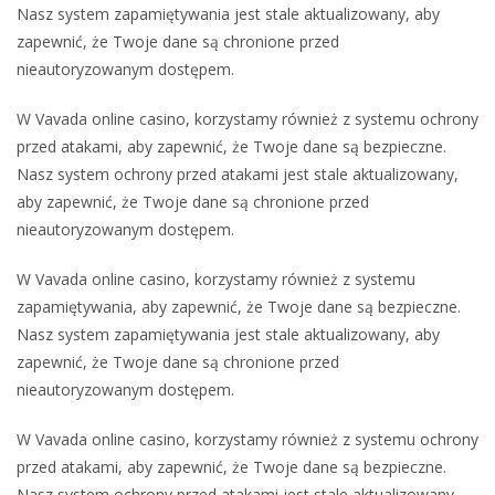
Nasz system zapamiętywania jest stale aktualizowany, aby
zapewnić, że Twoje dane są chronione przed
nieautoryzowanym dostępem.
W Vavada online casino, korzystamy również z systemu ochrony
przed atakami, aby zapewnić, że Twoje dane są bezpieczne.
Nasz system ochrony przed atakami jest stale aktualizowany,
aby zapewnić, że Twoje dane są chronione przed
nieautoryzowanym dostępem.
W Vavada online casino, korzystamy również z systemu
zapamiętywania, aby zapewnić, że Twoje dane są bezpieczne.
Nasz system zapamiętywania jest stale aktualizowany, aby
zapewnić, że Twoje dane są chronione przed
nieautoryzowanym dostępem.
W Vavada online casino, korzystamy również z systemu ochrony
przed atakami, aby zapewnić, że Twoje dane są bezpieczne.
Nasz system ochrony przed atakami jest stale aktualizowany,