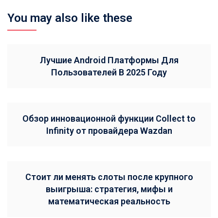
You may also like these
Лучшие Android Платформы Для
Пользователей В 2025 Году
Обзор инновационной функции Collect to
Infinity от провайдера Wazdan
Стоит ли менять слоты после крупного
выигрыша: стратегия, мифы и
математическая реальность