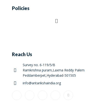
Policies
Reach Us
Survey no. 6-119/5/B
Ramkrishna puram,Laxma Reddy Palem
Peddamberpet,Hyderabad-501505
info@antarikshaindia.org