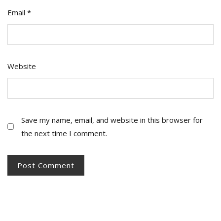
Email
*
Website
Save my name, email, and website in this browser for
the next time I comment.