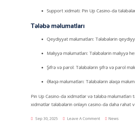
Support xidməti: Pin Up Casino-da tələbələr
Tələbə məlumatları
Qeydiyyat məlumatları: Tələbələrin qeydiyy
Maliyyə məlumatları: Tələbələrin maliyyə h
Şifrə və parol: Tələbələrin şifrə və parol mə
Əlaqə məlumatları: Tələbələrin əlaqə məluma
Pin Up Casino-da xidmətlər və tələbə məlumatları tə
xidmətlər tələbələrin onlayn casino-da daha rahat
Sep 30, 2025
Leave A Comment
News