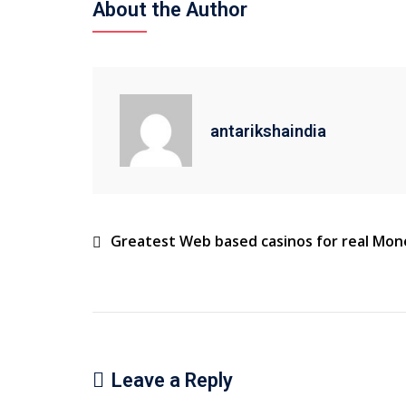
About the Author
antarikshaindia
Greatest Web based casinos for real Mon
Leave a Reply