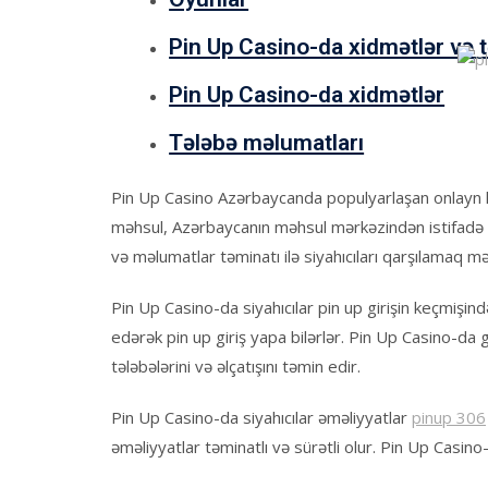
Pin Up Casino-da xidmətlər və 
Pin Up Casino-da xidmətlər
Tələbə məlumatları
Pin Up Casino Azərbaycanda populyarlaşan onlayn kaz
məhsul, Azərbaycanın məhsul mərkəzindən istifadə e
və məlumatlar təminatı ilə siyahıcıları qarşılamaq m
Pin Up Casino-da siyahıcılar pin up girişin keçmişin
edərək pin up giriş yapa bilərlər. Pin Up Casino-da g
tələbələrini və əlçatışını təmin edir.
Pin Up Casino-da siyahıcılar əməliyyatlar
pinup 306
əməliyyatlar təminatlı və sürətli olur. Pin Up Casino