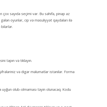
n çox sayıda seçimi var. Bu səhifə, pinap az
ələn oyunlar, cip və məsuliyyət qaydaları ilə
ilərlər.
ni tapın və tıklayın.
frələriniz və digər məlumatlar istənilər. Forma
na uyğun olub-olmaması təyin olunacaq. Kodu