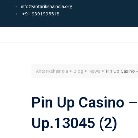
info@antarikshaindia.org
+91 9391995518
Antarikshaindia
>
Blog
>
News
>
Pin Up Casino 
Pin Up Casino –
Up.13045 (2)