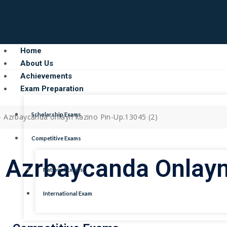
Home
About Us
Achievements
Exam Preparation
Scholarship Exams
– Azrbaycanda onlayn kazino Pin-Up.13045 (2)
Competitive Exams
 Azrbaycanda Onlayn
National Exams
International Exam