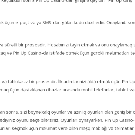
 keçdikdən sonra Pin Up Casino-dan girişinə qayıdın. “Pin Up Giriş” 
mak üçün e-poçt və ya SMS-dən gələn kodu daxil edin. Onaylanıb son
sürətli bir prosesdir. Hesabınızı təyin etmək və onu onaylamaq si
aq və Pin Up Casino-da istifadə etmək üçün gerekli məlumatları t
q
 təhlükəsiz bir prosesdir. İlk adımlarınizi əldə etmək üçün Pin Up g
aq üçün dəstəklənən cihazlar arasında mobil telefonlar, tablet və 
onra, sizi beynəlxalq oyunlar və azınlıq oyunları olan geniş bir oy
tədiyiniz oyunu seçə bilərsiniz. Oyunları oynayarkən, Pin Up Casino-
yunları seçmək üçün məlumat verə bilən məşq məbləği və təlimatlar il