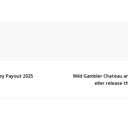
ey Payout 2025
Wild Gambler Chateau anm
eller release t